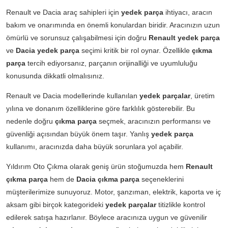
Renault ve Dacia araç sahipleri için
yedek parça
ihtiyacı, aracın
bakım ve onarımında en önemli konulardan biridir. Aracınızın uzun
ömürlü ve sorunsuz çalışabilmesi için doğru
Renault yedek parça
ve
Dacia yedek parça
seçimi kritik bir rol oynar. Özellikle
çıkma
parça
tercih ediyorsanız, parçanın orijinalliği ve uyumluluğu
konusunda dikkatli olmalısınız.
Renault ve Dacia modellerinde kullanılan
yedek parçalar
, üretim
yılına ve donanım özelliklerine göre farklılık gösterebilir. Bu
nedenle doğru
çıkma parça
seçmek, aracınızın performansı ve
güvenliği açısından büyük önem taşır. Yanlış
yedek parça
kullanımı, aracınızda daha büyük sorunlara yol açabilir.
Yıldırım Oto Çıkma olarak geniş ürün stoğumuzda hem
Renault
çıkma parça
hem de
Dacia çıkma parça
seçeneklerini
müşterilerimize sunuyoruz. Motor, şanzıman, elektrik, kaporta ve iç
aksam gibi birçok kategorideki
yedek parçalar
titizlikle kontrol
edilerek satışa hazırlanır. Böylece aracınıza uygun ve güvenilir