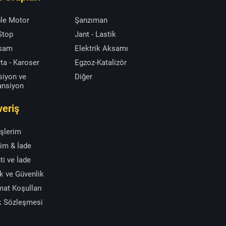
le Motor
Şanzıman
 Stop
Jant - Lastik
ksam
Elektrik Aksamı
ta - Karoser
Egzoz-Katalizör
siyon ve
Diğer
ansiyon
veriş
işlerim
im & İade
ti ve İade
ik ve Güvenlik
mat Koşulları
k Sözleşmesi