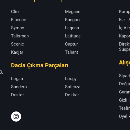
Clio
Megane
Komp
Fluence
Kangoo
Far -
Symbol
Laguna
İç A
Talisman
Latitude
Kapor
Scenic
Captur
Direk
Süsp
Kadjar
Taliant
Alış
Dacia Çıkma Parçaları
3,
Sipar
Logan
Lodgy
Değiş
Sandero
Solenza
Garan
Duster
Dokker
Gizlil
Tesli
Üyeli