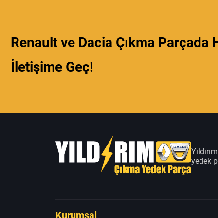
Renault ve Dacia Çıkma Parçada H
İletişime Geç!
Yıldırı
yedek pa
Kurumsal