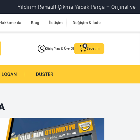
Yıldırım Renault Çıkma Yedek Parça – Orijinal ve garanti
Hakkımızda
Blog
İletişim
Değişim & İade
Giriş Yap & Üye Ol
Sepetim
LOGAN
DUSTER
A