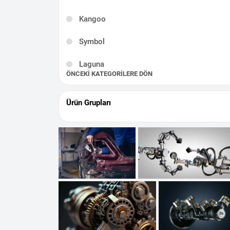
Kangoo
Symbol
Laguna
ÖNCEKI KATEGORILERE DÖN
Talisman
Ürün Grupları
Latitude
Scenic
Captur
Kadjar
Taliant
Modus