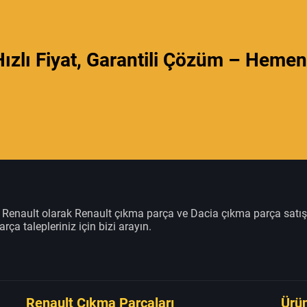
ızlı Fiyat, Garantili Çözüm – Hemen
m Renault olarak Renault çıkma parça ve Dacia çıkma parça satı
rça talepleriniz için bizi arayın.
Renault Çıkma Parçaları
Ürün