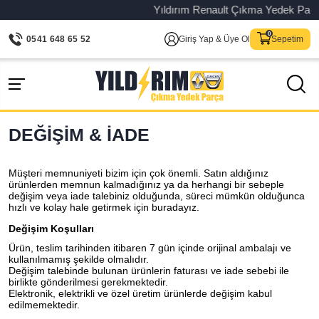
Yıldırım Renault Çıkma Yedek Parça – 
0541 648 65 52
Giriş Yap & Üye Ol
Sepetim
DEĞIŞIM & İADE
Müşteri memnuniyeti bizim için çok önemli. Satın aldığınız
ürünlerden memnun kalmadığınız ya da herhangi bir sebeple
değişim veya iade talebiniz olduğunda, süreci mümkün olduğunca
hızlı ve kolay hale getirmek için buradayız.
Değişim Koşulları
Ürün, teslim tarihinden itibaren 7 gün içinde orijinal ambalajı ve
kullanılmamış şekilde olmalıdır.
Değişim talebinde bulunan ürünlerin faturası ve iade sebebi ile
birlikte gönderilmesi gerekmektedir.
Elektronik, elektrikli ve özel üretim ürünlerde değişim kabul
edilmemektedir.