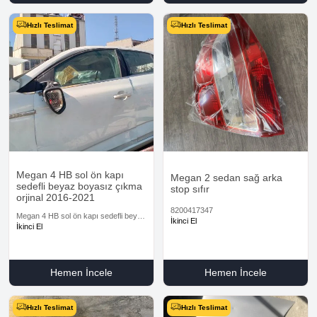
Hızlı Teslimat
Hızlı Teslimat
Megan 4 HB sol ön kapı
Megan 2 sedan sağ arka
sedefli beyaz boyasız çıkma
stop sıfır
orjinal 2016-2021
8200417347
Megan 4 HB sol ön kapı sedefli beyaz
İkinci El
boyasız çıkma orjinal 2016-2021
İkinci El
Hemen İncele
Hemen İncele
Hızlı Teslimat
Hızlı Teslimat