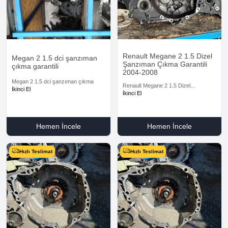
Renault Megane 2 1.5 Dizel
Megan 2 1.5 dci şanzıman
Şanzıman Çıkma Garantili
çıkma garantili
2004-2008
Megan 2 1.5 dci şanzıman çıkma
Renault Megane 2 1.5 Dizel
İkinci El
Şanzıman Çıkma Garantili 2004-2008
İkinci El
Hemen İncele
Hemen İncele
Hızlı Teslimat
Hızlı Teslimat