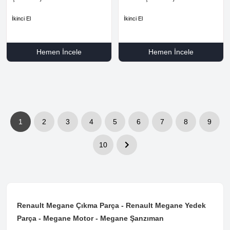
İkinci El
İkinci El
Hemen İncele
Hemen İncele
1
2
3
4
5
6
7
8
9
10
Renault Megane Çıkma Parça - Renault Megane Yedek
Parça - Megane Motor - Megane Şanzıman