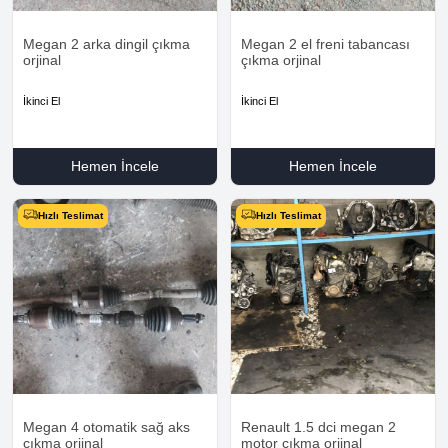
Megan 2 arka dingil çıkma
Megan 2 el freni tabancası
orjinal
çıkma orjinal
İkinci El
İkinci El
Hemen İncele
Hemen İncele
Hızlı Teslimat
Hızlı Teslimat
Megan 4 otomatik sağ aks
Renault 1.5 dci megan 2
çıkma orjinal
motor çıkma orjinal