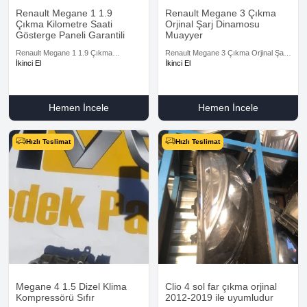
Renault Megane 1 1.9
Renault Megane 3 Çıkma
Çıkma Kilometre Saati
Orjinal Şarj Dinamosu
Gösterge Paneli Garantili
Muayyer
Renault Megane 1 1.9 Çıkma
Renault Megane 3 Çıkma Orjinal Şarj
Kilometre Saati Gösterge Paneli
Dinamosu Muayyer
İkinci El
İkinci El
Garantili
Hemen İncele
Hemen İncele
Hızlı Teslimat
Hızlı Teslimat
Megane 4 1.5 Dizel Klima
Clio 4 sol far çıkma orjinal
Kompressörü Sıfır
2012-2019 ile uyumludur