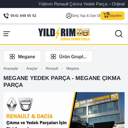
Yıldırım Renault Çıkma Yedek Parça – Orijinal ve garantili 
0541 648 65 52
Giriş Yap & Üye Ol
Sepetim
Megane
Ürün Grupl...
Anasayfa
Araçlar
Renault
Megane
MEGANE YEDEK PARÇA - MEGANE ÇIKMA
PARÇA