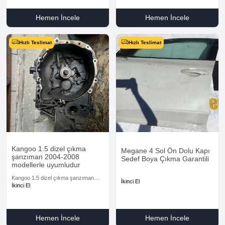
Hemen İncele
Hemen İncele
Hızlı Teslimat
Hızlı Teslimat
Kangoo 1.5 dizel çıkma
Megane 4 Sol Ön Dolu Kapı
şanzıman 2004-2008
Sedef Boya Çıkma Garantili
modellerle uyumludur
Kangoo 1.5 dizel çıkma şanzıman
İkinci El
2004-2008 modellerle uyumludur
İkinci El
Hemen İncele
Hemen İncele