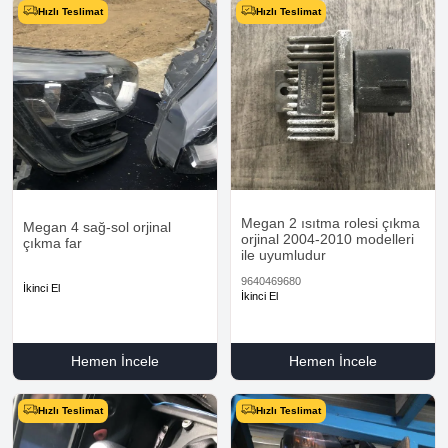
Hızlı Teslimat
Hızlı Teslimat
Megan 2 ısıtma rolesi çıkma
Megan 4 sağ-sol orjinal
orjinal 2004-2010 modelleri
çıkma far
ile uyumludur
9640469680
İkinci El
İkinci El
Hemen İncele
Hemen İncele
Hızlı Teslimat
Hızlı Teslimat