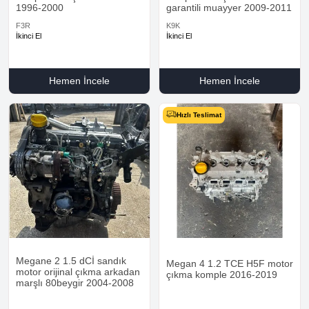
1996-2000
garantili muayyer 2009-2011
F3R
K9K
İkinci El
İkinci El
Hemen İncele
Hemen İncele
Hızlı Teslimat
Megane 2 1.5 dCİ sandık
Megan 4 1.2 TCE H5F motor
motor orijinal çıkma arkadan
çıkma komple 2016-2019
marşlı 80beygir 2004-2008