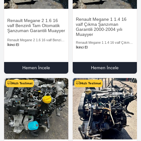
Renault Megane 1 1.4 16
Renault Megane 2 1.6 16
valf Çıkma Şanzıman
valf Benzinli Tam Otomatik
Garantili 2000-2004 yılı
Şanzuman Garantili Muayyer
Muayyer
Renault Megane 2 1.6 16 valf Benzinli
Renault Megane 1 1.4 16 valf Çıkma
Tam Otomatik Şanzuman Garantili
İkinci El
Şanzıman Garantili 2000-2004 yılı
İkinci El
Muayyer
Muayyer
Hemen İncele
Hemen İncele
Hızlı Teslimat
Hızlı Teslimat