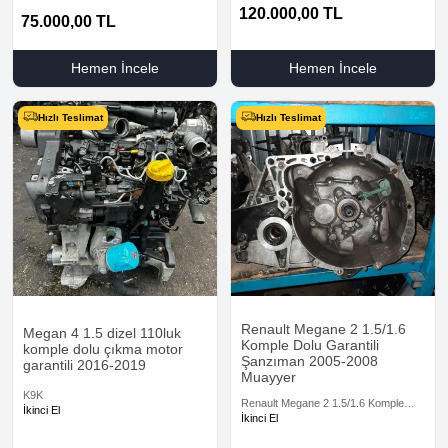
120.000,00
TL
75.000,00
TL
Hemen İncele
Hemen İncele
Hızlı Teslimat
Hızlı Teslimat
Renault Megane 2 1.5/1.6
Megan 4 1.5 dizel 110luk
Komple Dolu Garantili
komple dolu çıkma motor
Şanzıman 2005-2008
garantili 2016-2019
Muayyer
K9K
Renault Megane 2 1.5/1.6 Komple
İkinci El
Dolu Garantili Şanzıman 2005-2008
İkinci El
Muayyer