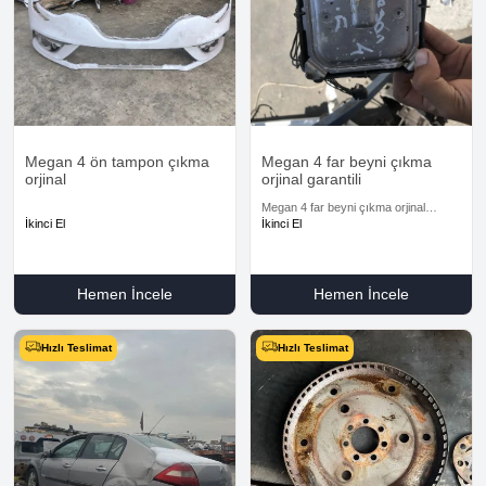
Megan 4 ön tampon çıkma
Megan 4 far beyni çıkma
orjinal
orjinal garantili
Megan 4 far beyni çıkma orjinal
garantili
İkinci El
İkinci El
Hemen İncele
Hemen İncele
Hızlı Teslimat
Hızlı Teslimat