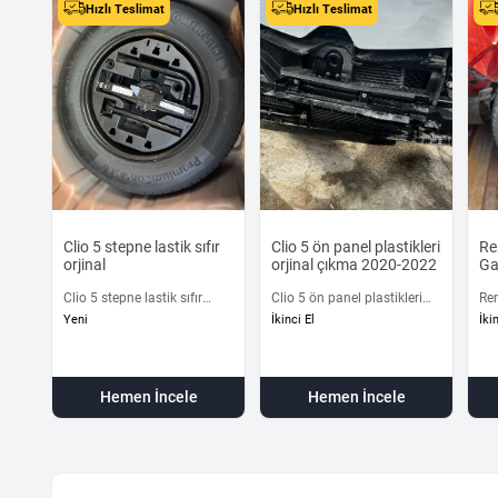
Hızlı Teslimat
Hızlı Teslimat
Clio 5 stepne lastik sıfır
Clio 5 ön panel plastikleri
Re
orjinal
orjinal çıkma 2020-2022
Ga
Clio 5 stepne lastik sıfır
Clio 5 ön panel plastikleri
Re
orjinal
orjinal çıkma 2020-2022
Gar
Yeni
İkinci El
İki
Hemen İncele
Hemen İncele