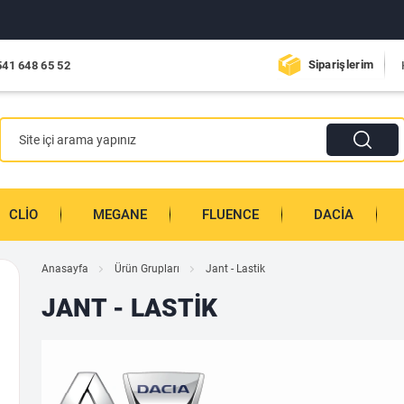
Yıl
Siparişlerim
541 648 65 52
CLIO
MEGANE
FLUENCE
DACIA
Anasayfa
Ürün Grupları
Jant - Lastik
JANT - LASTIK