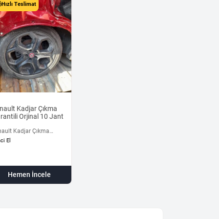
Hızlı Teslimat
nault Kadjar Çıkma
rantili Orjinal 10 Jant
nault Kadjar Çıkma
antili Orjinal 10 Jant
nci El
Hemen İncele