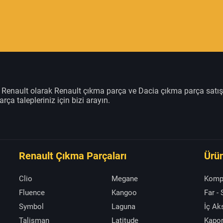
m Renault olarak Renault çıkma parça ve Dacia çıkma parça satı
rça talepleriniz için bizi arayın.
Renault Çıkma Parçaları
Ürün
Clio
Megane
Komp
Fluence
Kangoo
Far -
Symbol
Laguna
İç A
Talisman
Latitude
Kapor