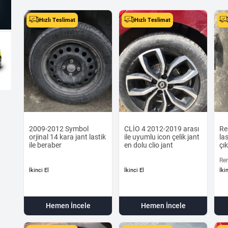
Hızlı Teslimat
Hızlı Teslimat
2009-2012 Symbol
CLİO 4 2012-2019 arası
Re
orjinal 14 kara jant lastik
ile uyumlu icon çelik jant
la
ile beraber
en dolu clio jant
çı
Ren
17 
İkinci El
İkinci El
İki
Hemen İncele
Hemen İncele