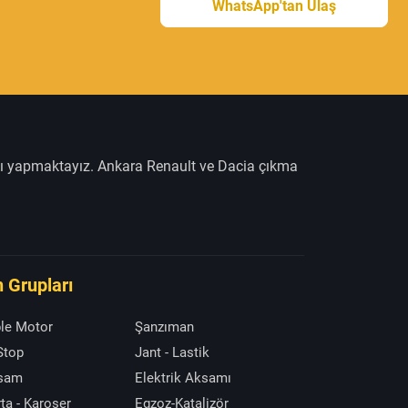
WhatsApp'tan Ulaş
şı yapmaktayız. Ankara Renault ve Dacia çıkma
 Grupları
le Motor
Şanzıman
 Stop
Jant - Lastik
ksam
Elektrik Aksamı
ta - Karoser
Egzoz-Katalizör