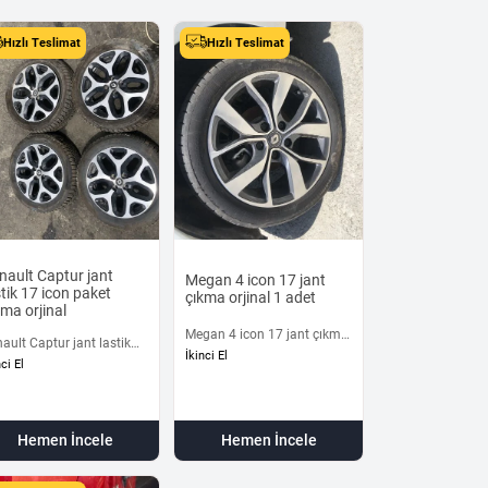
Hızlı Teslimat
Hızlı Teslimat
nault Captur jant
Megan 4 icon 17 jant
stik 17 icon paket
çıkma orjinal 1 adet
kma orjinal
Megan 4 icon 17 jant çıkma
ault Captur jant lastik
orjinal 1 adet
İkinci El
icon paket çıkma orjinal
nci El
Hemen İncele
Hemen İncele