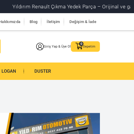
dırım Renault Çıkma Yedek Parça – Orijinal ve garantili çı
Hakkımızda
Blog
İletişim
Değişim & İade
Giriş Yap & Üye Ol
Sepetim
LOGAN
DUSTER