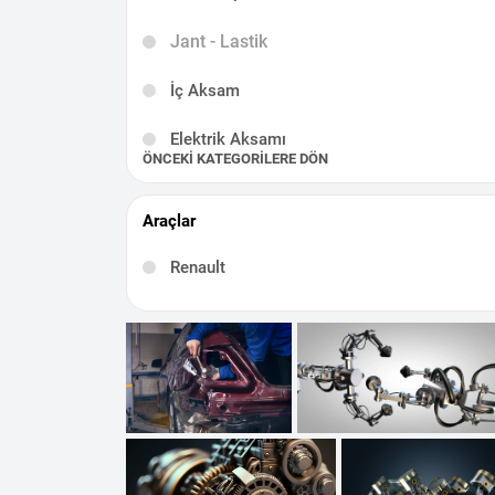
Jant - Lastik
İç Aksam
Elektrik Aksamı
ÖNCEKI KATEGORILERE DÖN
Kaporta - Karoser
Araçlar
Egzoz-Katalizör
Renault
Direksiyon ve Süspansiyon
Diğer
1.5 dCi Motor
TCE Motor