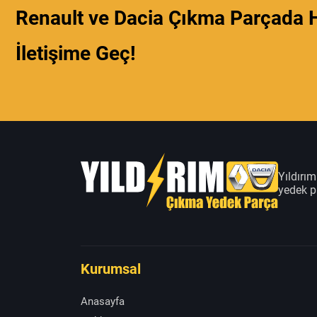
Renault ve Dacia Çıkma Parçada H
İletişime Geç!
Yıldırı
yedek pa
Kurumsal
Anasayfa