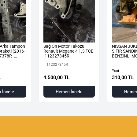
 Arka Tampon
Sağ Ön Motor Takozu
NISSAN JUKE
raketi (2016-
Renault Megane 4 1.3 TCE
SIFIR SAND
7378R -
-112327345R
BENZİNLİ M
KOMPLE
112327345R
Yeni
L
4.500,00 TL
310,00 TL
 İncele
Hemen İncele
Hemen