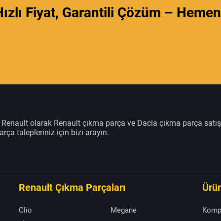
ızlı Fiyat, Garantili Çözüm – Hemen
m Renault olarak Renault çıkma parça ve Dacia çıkma parça satı
rça talepleriniz için bizi arayın.
Renault Çıkma Parçaları
Ürün
Clio
Megane
Komp