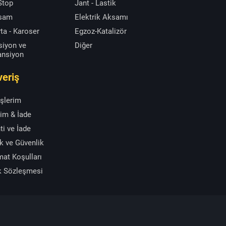
 Stop
Jant - Lastik
ksam
Elektrik Aksamı
ta - Karoser
Egzoz-Katalizör
siyon ve
Diğer
ansiyon
veriş
işlerim
im & İade
ti ve İade
ik ve Güvenlik
mat Koşulları
k Sözleşmesi