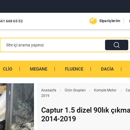
Siparişlerim
541 648 65 52
CLIO
MEGANE
FLUENCE
DACIA
Anasayfa
Ürün Grupları
Komple Motor
Ca
2019
Captur 1.5 dizel 90lık çıkm
2014-2019