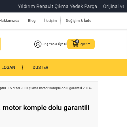
Yıldırım Renault Çıkma Yedek Parça – Orijinal ve garantil
Hakkımızda
Blog
İletişim
Değişim & İade
Giriş Yap & Üye Ol
Sepetim
LOGAN
DUSTER
ptur 1.5 dizel 90lık çıkma motor komple dolu garantili 2014-
a motor komple dolu garantili