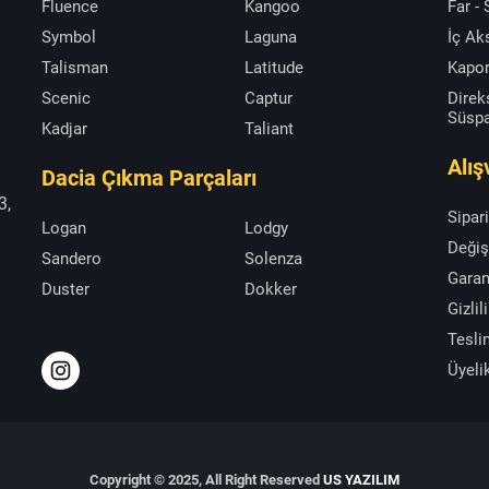
Fluence
Kangoo
Far -
Symbol
Laguna
İç A
Talisman
Latitude
Kapor
Scenic
Captur
Direk
Süsp
Kadjar
Taliant
Alış
Dacia Çıkma Parçaları
3,
Sipar
Logan
Lodgy
Değiş
Sandero
Solenza
Garan
Duster
Dokker
Gizlil
Tesli
Üyeli
Copyright © 2025, All Right Reserved
US YAZILIM