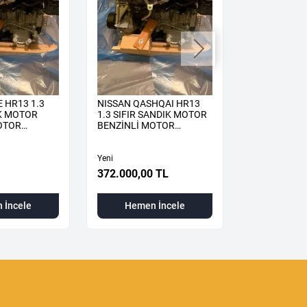
 HR13 1.3
NISSAN QASHQAI HR13
RENAULT KA
IK MOTOR
1.3 SIFIR SANDIK MOTOR
SIFIR SAND
OTOR
BENZİNLİ MOTOR
KOMPLE
Yeni
Yeni
372.000,00
372.000,00 TL
Hemen
 İncele
Hemen İncele