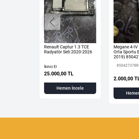
O 5 1.5 BLUE
Renault Captur 1.3 TCE
Megane 4-IV
 ADBLUE
Radyatör Seti 2020-2026
Orta Sportu B
OR K9K 876
2019) 85042
Renault Mais
850427378R
İkinci El
25.000,00 TL
 TL
2.000,00 T
Hemen İncele
 İncele
Hemen