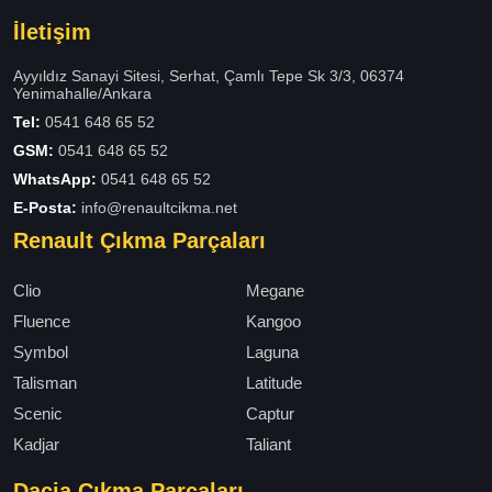
İletişim
Ayyıldız Sanayi Sitesi, Serhat, Çamlı Tepe Sk 3/3, 06374
Yenimahalle/Ankara
Tel:
0541 648 65 52
GSM:
0541 648 65 52
WhatsApp:
0541 648 65 52
E-Posta:
info@renaultcikma.net
Renault Çıkma Parçaları
Clio
Megane
Fluence
Kangoo
Symbol
Laguna
Talisman
Latitude
Scenic
Captur
Kadjar
Taliant
Dacia Çıkma Parçaları