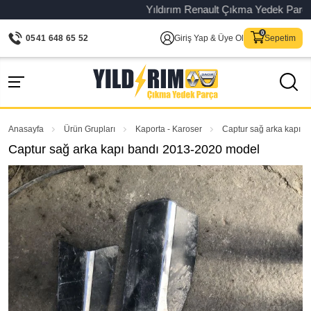
Yıldırım Renault Çıkma Yedek Parça – Or
0541 648 65 52
Giriş Yap & Üye Ol
Sepetim
Anasayfa
Ürün Grupları
Kaporta - Karoser
Captur sağ arka kapı 
Captur sağ arka kapı bandı 2013-2020 model