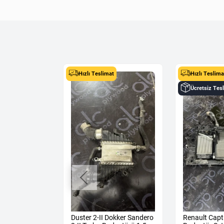
t
Hızlı Teslimat
Hızlı Teslima
limat
Ücretsiz Tes
İO 4/CAPTUR
Duster 2-II Dokker Sandero
Renault Capt