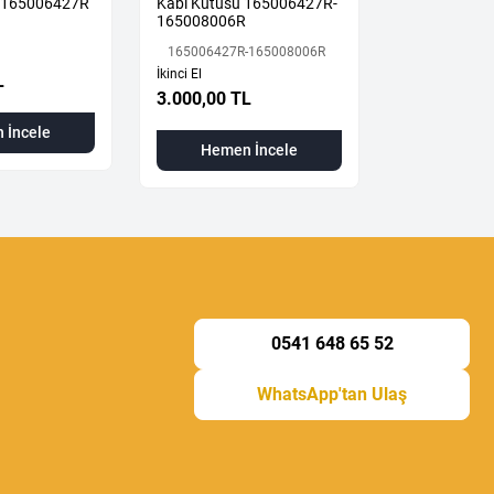
u 165006427R
Kabı Kutusu 165006427R-
Westinghous
165008006R
472104789R
165006427R-165008006R
472104789R
İkinci El
L
3.000,00 TL
6.500,00 T
 İncele
Hemen İncele
Hemen
0541 648 65 52
WhatsApp'tan Ulaş