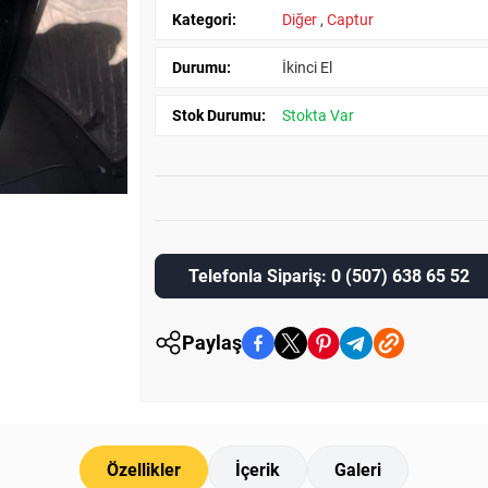
Kategori:
Diğer
,
Captur
Durumu:
İkinci El
Stok Durumu:
Stokta Var
Telefonla Sipariş: 0 (507) 638 65 52
Paylaş
Özellikler
İçerik
Galeri