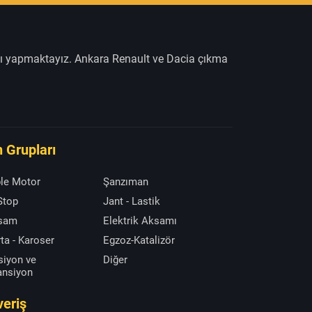
şı yapmaktayız. Ankara Renault ve Dacia çıkma
 Grupları
le Motor
Şanzıman
 Stop
Jant - Lastik
ksam
Elektrik Aksamı
ta - Karoser
Egzoz-Katalizör
siyon ve
Diğer
ansiyon
veriş