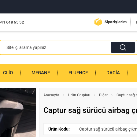
Siparişlerim
541 648 65 52
CLIO
MEGANE
FLUENCE
DACIA
Anasayfa
Ürün Grupları
Diğer
Captur sağ 
Captur sağ sürücü airbag ç
Ürün Kodu:
Captur sağ sürücü airbag çıkm