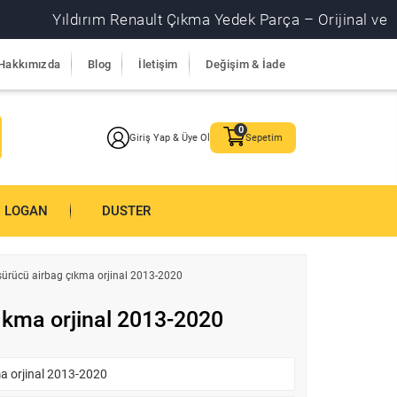
Yıldırım Renault Çıkma Yedek Parça – Orijinal ve garantil
Hakkımızda
Blog
İletişim
Değişim & İade
Giriş Yap & Üye Ol
Sepetim
LOGAN
DUSTER
sürücü airbag çıkma orjinal 2013-2020
ıkma orjinal 2013-2020
a orjinal 2013-2020