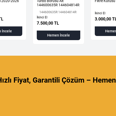
i 2020-2026
Turbo Borusu Alt
Filtre Kutus
144600635R 144604814R
144600635R 144604814R
İkinci El
İkinci El
TL
3.000,00 T
7.500,00 TL
 İncele
Hemen
Hemen İncele
ızlı Fiyat, Garantili Çözüm – Hemen