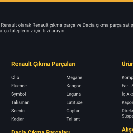
m Renault olarak Renault çıkma parça ve Dacia çıkma parça satı
rça talepleriniz için bizi arayın.
Renault Çıkma Parçaları
Ürün
Clio
Megane
Komp
Fluence
Kangoo
Far -
Symbol
Laguna
İç A
Talisman
Latitude
Kapor
Scenic
Captur
Direk
Süsp
Kadjar
Taliant
Alış
Dacia Çıkma Parçaları