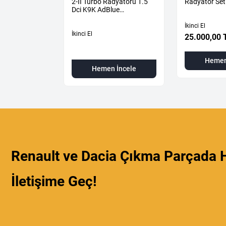
ETİM
2-II Turbo Radyatörü 1.5
Radyatör Set
1A04433R
Dci K9K AdBlue
144616325R -
144967867R-
İkinci El
İkinci El
25.000,00 
L
Hemen
 İncele
Hemen İncele
Renault ve Dacia Çıkma Parçada H
İletişime Geç!