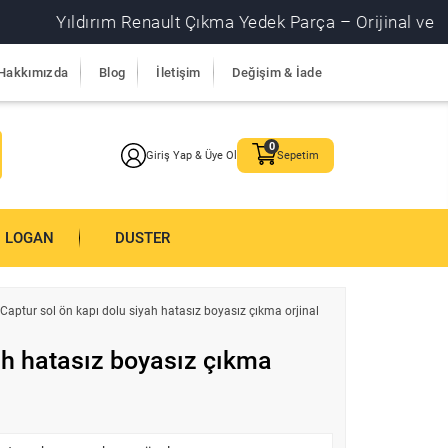
Yıldırım Renault Çıkma Yedek Parça – Orijinal ve garantili
Hakkımızda
Blog
İletişim
Değişim & İade
Giriş Yap & Üye Ol
Sepetim
LOGAN
DUSTER
Captur sol ön kapı dolu siyah hatasız boyasız çıkma orjinal
ah hatasız boyasız çıkma