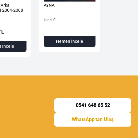
 Arka
AYNA
KAPUT
İ 2004-2008
İkinci El
İkinci El
TL
Hemen İncele
Hemen
 İncele
0541 648 65 52
WhatsApp'tan Ulaş