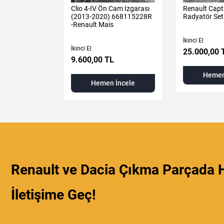
GANE 4 ÖN
Clio 4-IV Ön Cam Izgarası
Renault Capt
(2013-2020) 668115228R
Radyatör Set
-Renault Mais
İkinci El
İkinci El
25.000,00 
9.600,00 TL
 İncele
Hemen
Hemen İncele
Renault ve Dacia Çıkma Parçada H
İletişime Geç!