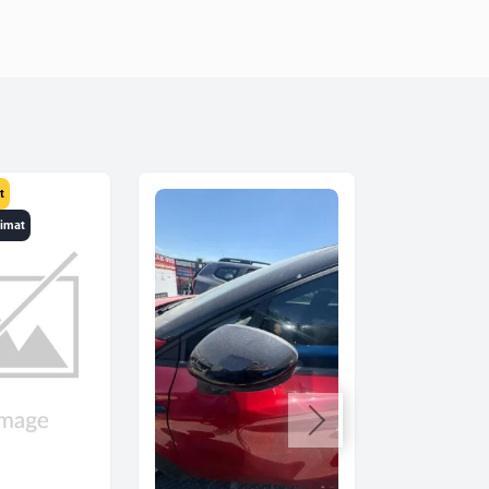
t
limat