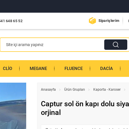
Siparişlerim
541 648 65 52
CLIO
MEGANE
FLUENCE
DACIA
Anasayfa
Ürün Grupları
Kaporta - Karoser
Captur sol ön kapı dolu siy
orjinal