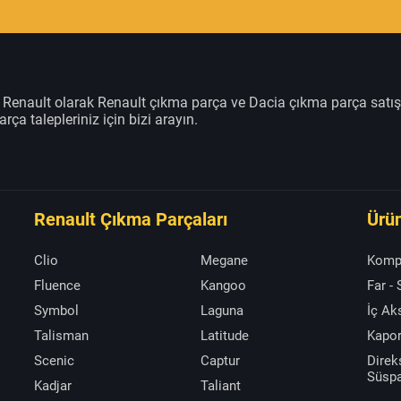
m Renault olarak Renault çıkma parça ve Dacia çıkma parça satı
rça talepleriniz için bizi arayın.
Renault Çıkma Parçaları
Ürün
Clio
Megane
Komp
Fluence
Kangoo
Far -
Symbol
Laguna
İç A
Talisman
Latitude
Kapor
Scenic
Captur
Direk
Süsp
Kadjar
Taliant