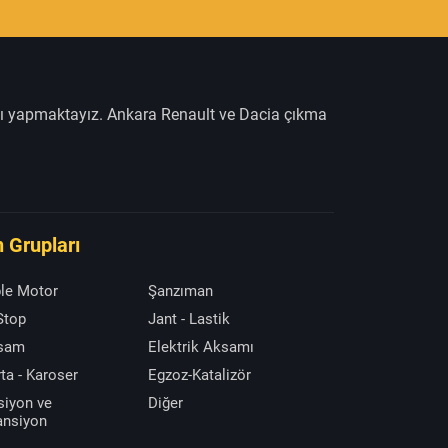
şı yapmaktayız. Ankara Renault ve Dacia çıkma
 Grupları
le Motor
Şanzıman
 Stop
Jant - Lastik
ksam
Elektrik Aksamı
ta - Karoser
Egzoz-Katalizör
siyon ve
Diğer
ansiyon