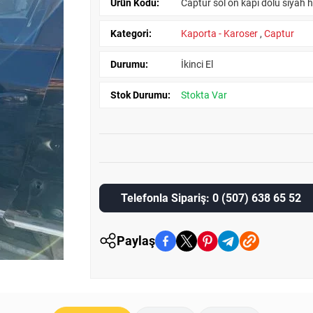
Ürün Kodu:
Captur sol ön kapı dolu siyah h
Kategori:
Kaporta - Karoser
,
Captur
Durumu:
İkinci El
Stok Durumu:
Stokta Var
Telefonla Sipariş: 0 (507) 638 65 52
Paylaş