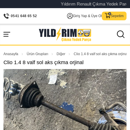
Yıldırım Renault Çıkma Yedek Parça – Or
0541 648 65 52
Giriş Yap & Üye Ol
Sepetim
Anasayfa
Ürün Grupları
Diğer
Clio 1.4 8 valf sol aks çıkma orjinal
Clio 1.4 8 valf sol aks çıkma orjinal