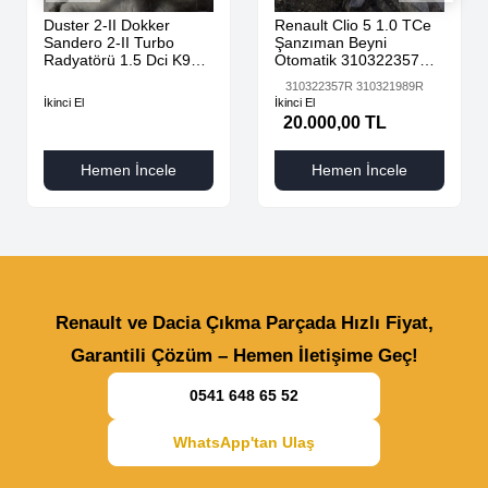
Duster 2-II Dokker
Renault Clio 5 1.0 TCe
Sandero 2-II Turbo
Şanzıman Beyni
Radyatörü 1.5 Dci K9K
Otomatik 310322357R
AdBlue 144616325R -
310321989R
310322357R 310321989R
144967867R-
İkinci El
İkinci El
20.000,00 TL
Hemen İncele
Hemen İncele
Renault ve Dacia Çıkma Parçada Hızlı Fiyat,
Garantili Çözüm – Hemen İletişime Geç!
0541 648 65 52
WhatsApp'tan Ulaş