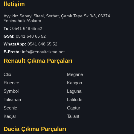
İletişim
Ayyıldız Sanayi Sitesi, Serhat, Çamlı Tepe Sk 3/3, 06374
Yenimahalle/Ankara
Tel:
0541 648 65 52
GSM:
0541 648 65 52
WhatsApp:
0541 648 65 52
E-Posta:
info@renaultcikma.net
Renault Çıkma Parçaları
Clio
Megane
Fluence
Kangoo
Symbol
Laguna
Talisman
Latitude
Scenic
Captur
Kadjar
Taliant
Dacia Çıkma Parçaları