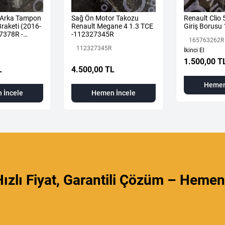
 Arka Tampon
Sağ Ön Motor Takozu
Renault Clio
raketi (2016-
Renault Megane 4 1.3 TCE
Giriş Borus
7378R -
-112327345R
165763262R
112327345R
İkinci El
1.500,00 T
L
4.500,00 TL
Hemen
 İncele
Hemen İncele
ızlı Fiyat, Garantili Çözüm – Hemen