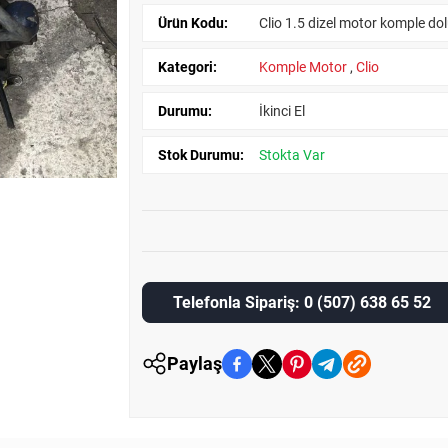
Ürün Kodu:
Clio 1.5 dizel motor komple d
Kategori:
Komple Motor
,
Clio
Durumu:
İkinci El
Stok Durumu:
Stokta Var
Telefonla Sipariş: 0 (507) 638 65 52
Paylaş