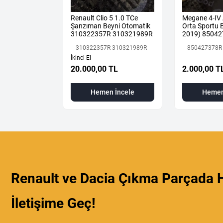
DJAR 1.3 TCE
Renault Clio 5 1.0 TCe
Megane 4-IV
IK MOTOR H5H
Şanzıman Beyni Otomatik
Orta Sportu B
310322357R 310321989R
2019) 85042
Renault Mais
310322357R 310321989R
850427378R
İkinci El
 TL
20.000,00 TL
2.000,00 T
 İncele
Hemen İncele
Hemen
Renault ve Dacia Çıkma Parçada H
İletişime Geç!