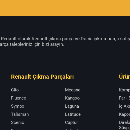
m Renault olarak Renault çıkma parça ve Dacia çıkma parça satı
rça talepleriniz için bizi arayın.
Renault Çıkma Parçaları
Ürün
Clio
Megane
Komp
Fluence
Kangoo
Far -
Symbol
Laguna
İç A
Talisman
Latitude
Kapor
Scenic
Captur
Direk
Süsp