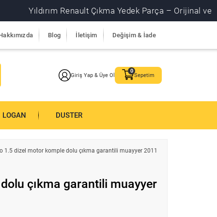
Yıldırım Renault Çıkma Yedek Parça – Orijinal ve garanti
Hakkımızda
Blog
İletişim
Değişim & İade
Giriş Yap & Üye Ol
Sepetim
LOGAN
DUSTER
io 1.5 dizel motor komple dolu çıkma garantili muayyer 2011
 dolu çıkma garantili muayyer