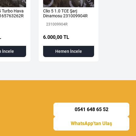
 5 Turbo Hava
Clio 5 1.0 TCE Şarj
Renault Clio 
u 165763262R
Dinamosu 231009904R
Katalizör X-T
Otomatik 2
231009904R
208A01380R
İkinci El
L
6.000,00 TL
17.000,00 
 İncele
Hemen İncele
Hemen
0541 648 65 52
WhatsApp'tan Ulaş