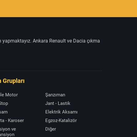
şı yapmaktayız. Ankara Renault ve Dacia çıkma
 Grupları
le Motor
Şanzıman
 Stop
Jant - Lastik
ksam
Elektrik Aksamı
ta - Karoser
Egzoz-Katalizör
siyon ve
Diğer
ansiyon