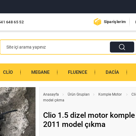
Siparişlerim
541 648 65 52
CLIO
MEGANE
FLUENCE
DACIA
Anasayfa
Ürün Grupları
Komple Motor
Cl
model çıkma
Clio 1.5 dizel motor komple
2011 model çıkma