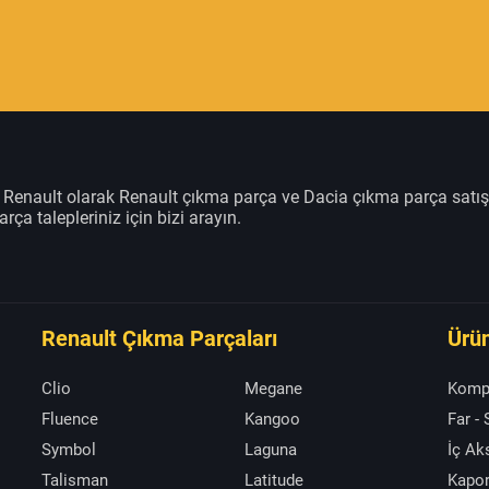
m Renault olarak Renault çıkma parça ve Dacia çıkma parça satı
rça talepleriniz için bizi arayın.
Renault Çıkma Parçaları
Ürün
Clio
Megane
Komp
Fluence
Kangoo
Far -
Symbol
Laguna
İç A
Talisman
Latitude
Kapor