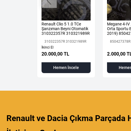
DJAR 1.3 TCE
Renault Clio 5 1.0 TCe
Megane 4-IV
IK MOTOR H5H
Şanzıman Beyni Otomatik
Orta Sportu B
310322357R 310321989R
2019) 85042
Renault Mais
310322357R 310321989R
850427378R
İkinci El
 TL
20.000,00 TL
2.000,00 T
 İncele
Hemen İncele
Hemen
Renault ve Dacia Çıkma Parçada H