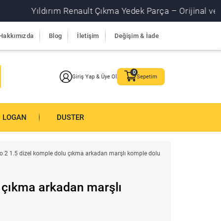
Yıldırım Renault Çıkma Yedek Parça – Orijinal ve garantil
Hakkımızda
Blog
İletişim
Değişim & İade
Giriş Yap & Üye Ol
Sepetim
LOGAN
DUSTER
io 2 1.5 dizel komple dolu çıkma arkadan marşlı komple dolu
u çıkma arkadan marşlı