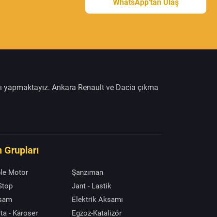
WhatsApp'tan Ulaş
şı yapmaktayız. Ankara Renault ve Dacia çıkma
 Grupları
le Motor
Şanzıman
 Stop
Jant - Lastik
ksam
Elektrik Aksamı
ta - Karoser
Egzoz-Katalizör