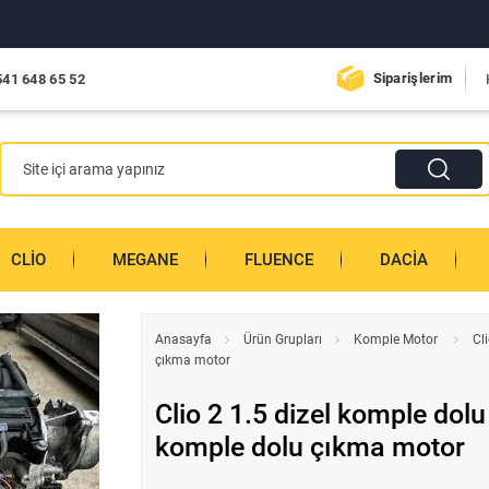
Siparişlerim
541 648 65 52
CLIO
MEGANE
FLUENCE
DACIA
Anasayfa
Ürün Grupları
Komple Motor
Cl
çıkma motor
Clio 2 1.5 dizel komple dol
komple dolu çıkma motor