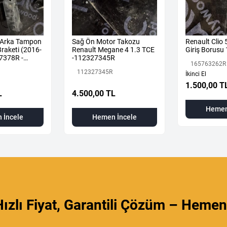
 Arka Tampon
Sağ Ön Motor Takozu
Renault Clio
raketi (2016-
Renault Megane 4 1.3 TCE
Giriş Borus
7378R -
-112327345R
165763262R
112327345R
İkinci El
1.500,00 T
L
4.500,00 TL
Hemen
 İncele
Hemen İncele
ızlı Fiyat, Garantili Çözüm – Hemen