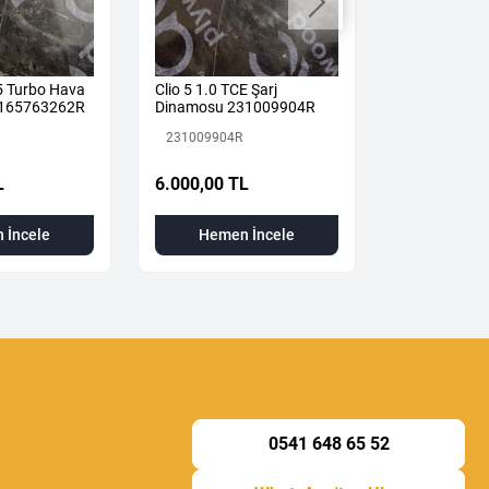
 5 Turbo Hava
Clio 5 1.0 TCE Şarj
Renault Clio 
u 165763262R
Dinamosu 231009904R
Katalizör X-T
Otomatik 2
231009904R
208A01380R
İkinci El
L
6.000,00 TL
17.000,00 
 İncele
Hemen İncele
Hemen
0541 648 65 52