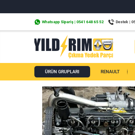
Whatsapp Sipariş | 0541 648 65 52
Destek | 0
ÜRÜN GRUPLARI
RENAULT