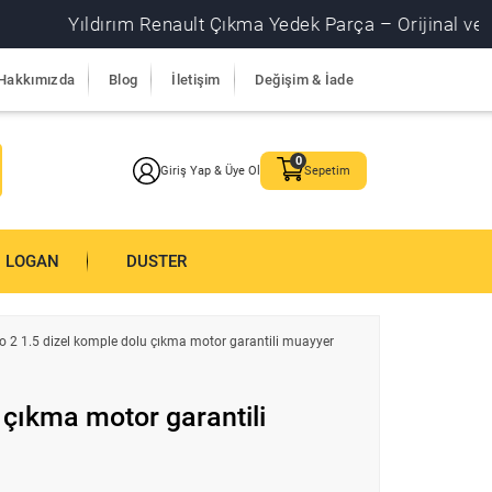
Yıldırım Renault Çıkma Yedek Parça – Orijinal ve garantil
Hakkımızda
Blog
İletişim
Değişim & İade
Giriş Yap & Üye Ol
Sepetim
LOGAN
DUSTER
io 2 1.5 dizel komple dolu çıkma motor garantili muayyer
u çıkma motor garantili