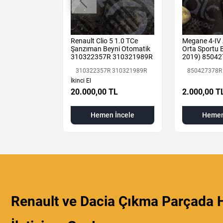
DJAR 1.3 TCE
Renault Clio 5 1.0 TCe
Megane 4-IV
IK MOTOR H5H
Şanzıman Beyni Otomatik
Orta Sportu B
310322357R 310321989R
2019) 85042
Renault Mais
310322357R 310321989R
850427378R
İkinci El
 TL
20.000,00 TL
2.000,00 T
 İncele
Hemen İncele
Hemen
Renault ve Dacia Çıkma Parçada H