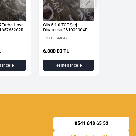
 5 Turbo Hava
Clio 5 1.0 TCE Şarj
Renault Clio 
u 165763262R
Dinamosu 231009904R
Katalizör X-T
Otomatik 2
231009904R
208A01380R
İkinci El
L
6.000,00 TL
17.000,00 
 İncele
Hemen İncele
Hemen
0541 648 65 52