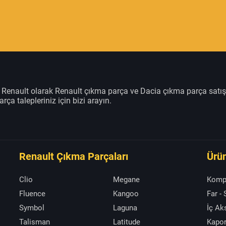
m Renault olarak Renault çıkma parça ve Dacia çıkma parça satı
rça talepleriniz için bizi arayın.
Renault Çıkma Parçaları
Ürün
Clio
Megane
Komp
Fluence
Kangoo
Far -
Symbol
Laguna
İç A
Talisman
Latitude
Kapor