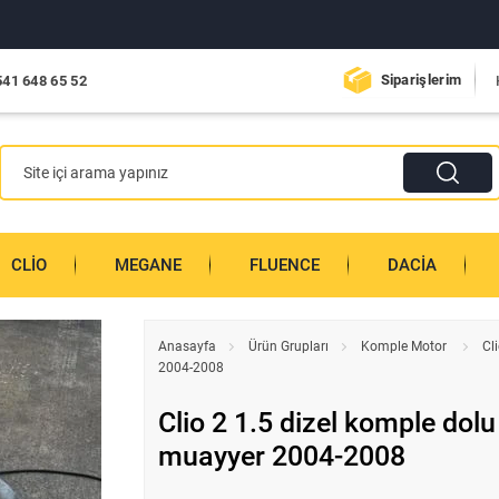
Siparişlerim
541 648 65 52
CLIO
MEGANE
FLUENCE
DACIA
Anasayfa
Ürün Grupları
Komple Motor
Cl
2004-2008
Clio 2 1.5 dizel komple dol
muayyer 2004-2008