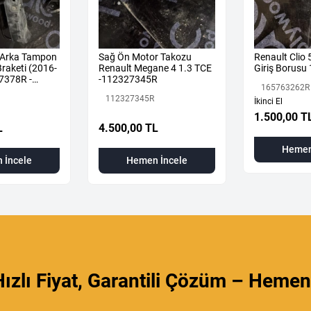
 Arka Tampon
Sağ Ön Motor Takozu
Renault Clio
raketi (2016-
Renault Megane 4 1.3 TCE
Giriş Borus
7378R -
-112327345R
165763262R
112327345R
İkinci El
1.500,00 T
L
4.500,00 TL
Hemen
 İncele
Hemen İncele
ızlı Fiyat, Garantili Çözüm – Hemen