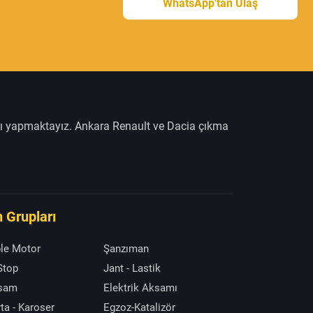
WhatsApp'tan Ulaş
şı yapmaktayız. Ankara Renault ve Dacia çıkma
 Grupları
le Motor
Şanzıman
 Stop
Jant - Lastik
ksam
Elektrik Aksamı
ta - Karoser
Egzoz-Katalizör