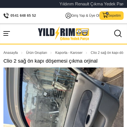
Yıldırım Renault Çıkma Yedek Parça – O
0541 648 65 52
Giriş Yap & Üye Ol
Sepetim
Anasayfa
Ürün Grupları
Kaporta - Karoser
Clio 2 sağ ön kapı döşe
Clio 2 sağ ön kapı döşemesi çıkma orjinal