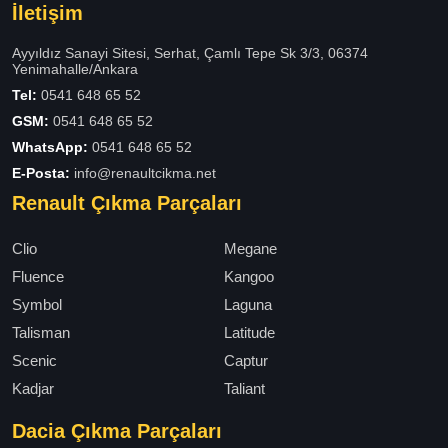
İletişim
Ayyıldız Sanayi Sitesi, Serhat, Çamlı Tepe Sk 3/3, 06374
Yenimahalle/Ankara
Tel:
0541 648 65 52
GSM:
0541 648 65 52
WhatsApp:
0541 648 65 52
E-Posta:
info@renaultcikma.net
Renault Çıkma Parçaları
Clio
Megane
Fluence
Kangoo
Symbol
Laguna
Talisman
Latitude
Scenic
Captur
Kadjar
Taliant
Dacia Çıkma Parçaları