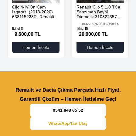
Clio 4-IV Ön Cam
Renault Clio 5 1.0 TCe
Izgarası (2013-2020)
Şanzıman Beyni
668115228R -Renault
Otomatik 310322357R
Mais
310321989R
310322357R 310321989R
İkinci El
İkinci El
9.600,00 TL
20.000,00 TL
Hemen İncele
Hemen İncele
Renault ve Dacia Çıkma Parçada Hızlı Fiyat,
Garantili Çözüm – Hemen İletişime Geç!
0541 648 65 52
WhatsApp'tan Ulaş