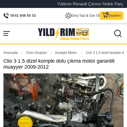
Yıldırım Renault Çıkma Yedek Parça – Ori
0541 648 65 52
Giriş Yap & Üye Ol
Sepetim
Anasayfa
Ürün Grupları
Komple Motor
Clio 3 1.5 dizel komple d
Clio 3 1.5 dizel komple dolu çıkma motor garantili
muayyer 2009-2012