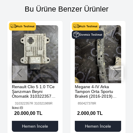
Bu Ürüne Benzer Ürünler
Hızlı Teslimat
Hızlı Teslimat
Ücretsiz Teslimat
Renault Clio 5 1.0 TCe
Megane 4-IV Arka
Şanzıman Beyni
Tampon Orta Sportu
Otomatik 310322357R
Braketi (2016-2019)
310321989R
850427378R -Renault
310322357R 310321989R
850427378R
Mais
İkinci El
20.000,00 TL
2.000,00 TL
Hemen İncele
Hemen İncele