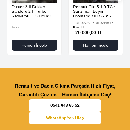
Duster 2-II Dokker
Renault Clio 5 1.0 TCe
Sandero 2-II Turbo
Şanzıman Beyni
Radyatörü 1.5 Dci K9K
Otomatik 310322357R
AdBlue 144616325R -
310321989R
310322357R 310321989R
144967867R-
İkinci El
İkinci El
20.000,00 TL
Hemen İncele
Hemen İncele
Renault ve Dacia Çıkma Parçada Hızlı Fiyat,
Garantili Çözüm – Hemen İletişime Geç!
0541 648 65 52
WhatsApp'tan Ulaş