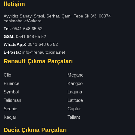
İletişim
Ayyıldız Sanayi Sitesi, Serhat, Çamlı Tepe Sk 3/3, 06374
Yenimahalle/Ankara
Tel:
0541 648 65 52
GSM:
0541 648 65 52
WhatsApp:
0541 648 65 52
E-Posta:
info@renaultcikma.net
Renault Çıkma Parçaları
Clio
Megane
Fluence
Kangoo
Symbol
Laguna
Talisman
Latitude
Scenic
Captur
Kadjar
Taliant
Dacia Çıkma Parçaları