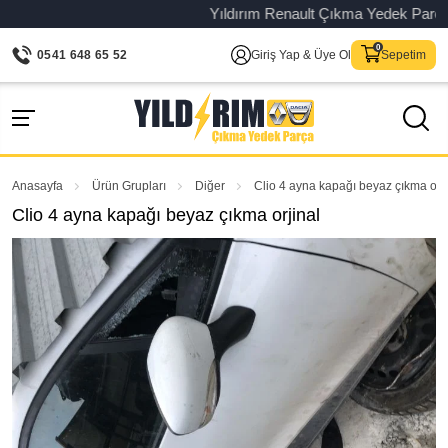
Yıldırım Renault Çıkma Yedek Parça – Or
0541 648 65 52
Giriş Yap & Üye Ol
Sepetim
Anasayfa
Ürün Grupları
Diğer
Clio 4 ayna kapağı beyaz çıkma orji
Clio 4 ayna kapağı beyaz çıkma orjinal