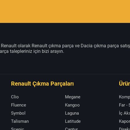
m Renault olarak Renault çıkma parça ve Dacia çıkma parça satı
rça talepleriniz için bizi arayın.
Renault Çıkma Parçaları
Ürün
Clio
Megane
Komp
Fluence
Kangoo
Far -
Symbol
Laguna
İç A
Talisman
Latitude
Kapor
Scenic
Captur
Direk