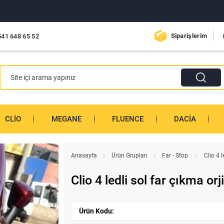
Siparişlerim
541 648 65 52
CLIO
MEGANE
FLUENCE
DACIA
Anasayfa
Ürün Grupları
Far - Stop
Clio 4 l
Clio 4 ledli sol far çıkma orj
Ürün Kodu: