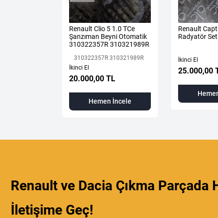
an 4
Renault Clio 5 1.0 TCe
Renault Capt
lt Kaplaması
Şanzıman Beyni Otomatik
Radyatör Set
rijinal
310322357R 310321989R
310322357R 310321989R
İkinci El
İkinci El
25.000,00 
L
20.000,00 TL
Hemen
 İncele
Hemen İncele
Renault ve Dacia Çıkma Parçada H
İletişime Geç!