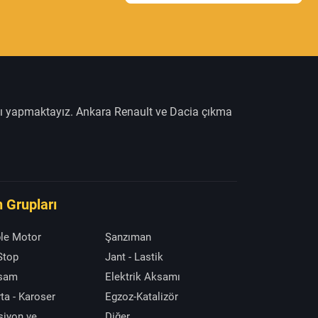
şı yapmaktayız. Ankara Renault ve Dacia çıkma
 Grupları
le Motor
Şanzıman
 Stop
Jant - Lastik
ksam
Elektrik Aksamı
ta - Karoser
Egzoz-Katalizör
siyon ve
Diğer