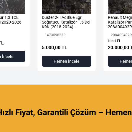
ur 1.3 TCE
Duster 2-II AdBlue Egr
Renault Mega
i 2020-2026
Soğutucu Katalizör 1.5 Dci
Katalizör Part
K9K (2018-2024)
208A00492R
147359823R Orijinal
147359823R
208A00492R
Çıkma
İkinci El
TL
5.000,00 TL
20.000,00 
 İncele
Hemen İncele
Hemen
ızlı Fiyat, Garantili Çözüm – Hemen