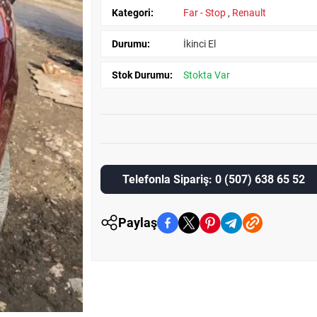
Kategori:
Far - Stop
,
Renault
Durumu:
İkinci El
Stok Durumu:
Stokta Var
Telefonla Sipariş: 0 (507) 638 65 52
Paylaş