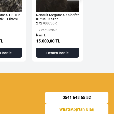
ne 4 1.3 TCe
Renault Megane 4 Kalorifer
Megane 4-IV 
ikül Filtresi
Kutusu Kazanı
Mekanizması 
272708036R
2024) 36010
Orijinal Çıkm
272708036R
360108533R
İkinci El
TL
15.000,00 TL
3.500,00 T
 İncele
Hemen İncele
Hemen
0541 648 65 52
WhatsApp'tan Ulaş