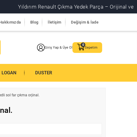
Yıldırım Renault Çıkma Yedek Parça – Orijinal ve garanti
Hakkımızda
Blog
İletişim
Değişim & İade
Giriş Yap & Üye Ol
Sepetim
LOGAN
DUSTER
edli sol far çıkma orjinal.
inal.