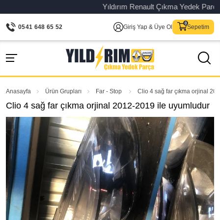
Yıldırım Renault Çıkma Yedek Parça – Or
0541 648 65 52
Giriş Yap & Üye Ol
Sepetim
Anasayfa
Ürün Grupları
Far - Stop
Clio 4 sağ far çıkma orjinal 2
Clio 4 sağ far çıkma orjinal 2012-2019 ile uyumludur