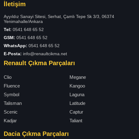
İletişim
Ayyıldız Sanayi Sitesi, Serhat, Çamlı Tepe Sk 3/3, 06374
Yenimahalle/Ankara
Tel:
0541 648 65 52
GSM:
0541 648 65 52
WhatsApp:
0541 648 65 52
E-Posta:
info@renaultcikma.net
Renault Çıkma Parçaları
Clio
Megane
Fluence
Kangoo
Symbol
Laguna
Talisman
Latitude
Scenic
Captur
Kadjar
Taliant
Dacia Çıkma Parçaları