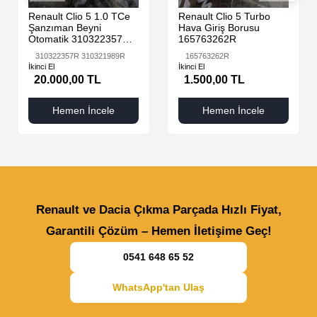
Renault Clio 5 1.0 TCe
Renault Clio 5 Turbo
Şanzıman Beyni
Hava Giriş Borusu
Otomatik 310322357R
165763262R
310321989R
310322357R 310321989R
165763262R
İkinci El
İkinci El
20.000,00 TL
1.500,00 TL
Hemen İncele
Hemen İncele
Renault ve Dacia Çıkma Parçada Hızlı Fiyat,
Garantili Çözüm – Hemen İletişime Geç!
0541 648 65 52
WhatsApp'tan Ulaş