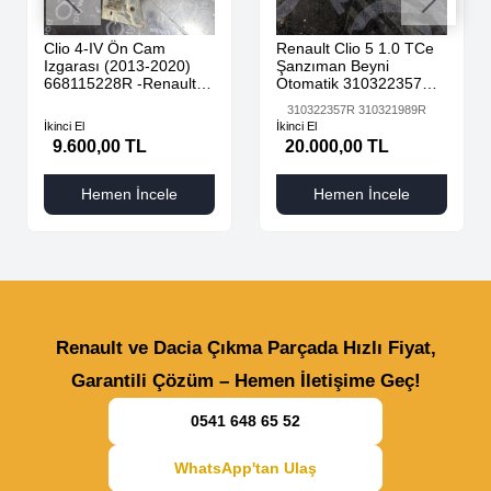
Clio 4-IV Ön Cam
Renault Clio 5 1.0 TCe
Izgarası (2013-2020)
Şanzıman Beyni
668115228R -Renault
Otomatik 310322357R
Mais
310321989R
310322357R 310321989R
İkinci El
İkinci El
9.600,00 TL
20.000,00 TL
Hemen İncele
Hemen İncele
Renault ve Dacia Çıkma Parçada Hızlı Fiyat,
Garantili Çözüm – Hemen İletişime Geç!
0541 648 65 52
WhatsApp'tan Ulaş