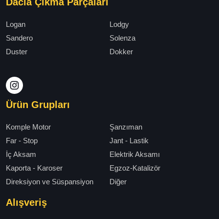
Dacia Çıkma Parçaları
Logan
Lodgy
Sandero
Solenza
Duster
Dokker
Ürün Grupları
Komple Motor
Şanzıman
Far - Stop
Jant - Lastik
İç Aksam
Elektrik Aksamı
Kaporta - Karoser
Egzoz-Katalizör
Direksiyon ve Süspansiyon
Diğer
Alışveriş