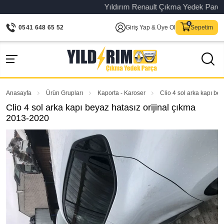
Yıldırım Renault Çıkma Yedek Parça – Or
0541 648 65 52
Giriş Yap & Üye Ol
Sepetim
Anasayfa
Ürün Grupları
Kaporta - Karoser
Clio 4 sol arka kapı be
Clio 4 sol arka kapı beyaz hatasız orijinal çıkma
2013-2020