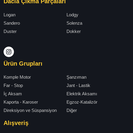
Dacia Çıkma Parçaları
Logan
Lodgy
Sandero
Solenza
Duster
Dokker
Ürün Grupları
Komple Motor
Şanzıman
Far - Stop
Jant - Lastik
İç Aksam
Elektrik Aksamı
Kaporta - Karoser
Egzoz-Katalizör
Direksiyon ve Süspansiyon
Diğer
Alışveriş