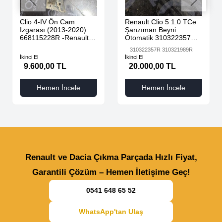
Clio 4-IV Ön Cam
Renault Clio 5 1.0 TCe
Izgarası (2013-2020)
Şanzıman Beyni
668115228R -Renault
Otomatik 310322357R
Mais
310321989R
310322357R 310321989R
İkinci El
İkinci El
9.600,00 TL
20.000,00 TL
Hemen İncele
Hemen İncele
Renault ve Dacia Çıkma Parçada Hızlı Fiyat,
Garantili Çözüm – Hemen İletişime Geç!
0541 648 65 52
WhatsApp'tan Ulaş