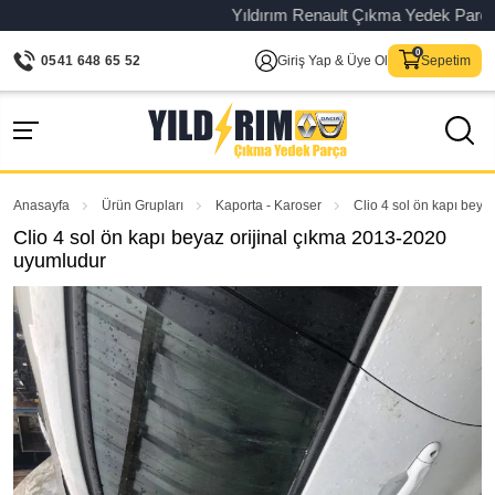
Yıldırım Renault Çıkma Yedek Parça – Or
0541 648 65 52
Giriş Yap & Üye Ol
Sepetim
Anasayfa
Ürün Grupları
Kaporta - Karoser
Clio 4 sol ön kapı bey
Clio 4 sol ön kapı beyaz orijinal çıkma 2013-2020
uyumludur