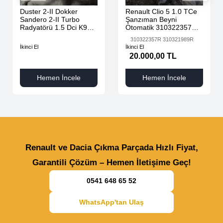
Duster 2-II Dokker
Renault Clio 5 1.0 TCe
Sandero 2-II Turbo
Şanzıman Beyni
Radyatörü 1.5 Dci K9K
Otomatik 310322357R
AdBlue 144616325R -
310321989R
310322357R 310321989R
144967867R-
İkinci El
İkinci El
20.000,00 TL
Hemen İncele
Hemen İncele
Renault ve Dacia Çıkma Parçada Hızlı Fiyat,
Garantili Çözüm – Hemen İletişime Geç!
0541 648 65 52
WhatsApp'tan Ulaş