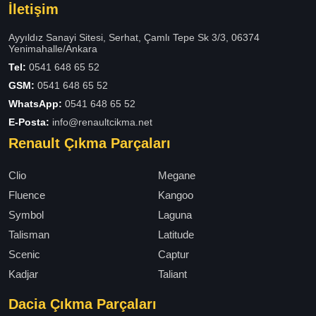
İletişim
Ayyıldız Sanayi Sitesi, Serhat, Çamlı Tepe Sk 3/3, 06374
Yenimahalle/Ankara
Tel:
0541 648 65 52
GSM:
0541 648 65 52
WhatsApp:
0541 648 65 52
E-Posta:
info@renaultcikma.net
Renault Çıkma Parçaları
Clio
Megane
Fluence
Kangoo
Symbol
Laguna
Talisman
Latitude
Scenic
Captur
Kadjar
Taliant
Dacia Çıkma Parçaları