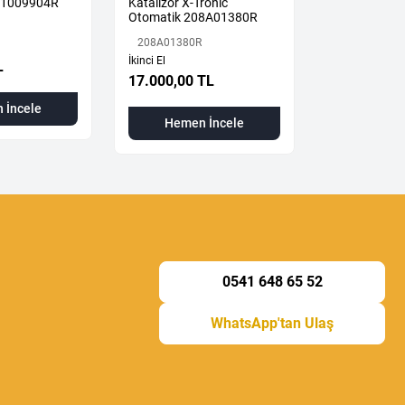
31009904R
Katalizör X-Tronic
Buhar Hort
Otomatik 208A01380R
118260523R
208A01380R
118260523R
İkinci El
İkinci El
L
17.000,00 TL
6.000,00 T
 İncele
Hemen İncele
Hemen
0541 648 65 52
WhatsApp'tan Ulaş