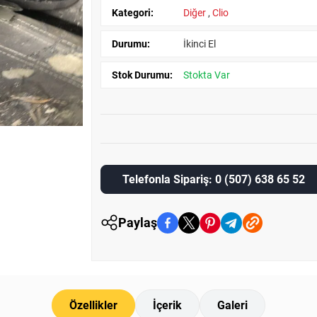
Kategori:
Diğer
,
Clio
Durumu:
İkinci El
Stok Durumu:
Stokta Var
Telefonla Sipariş: 0 (507) 638 65 52
Paylaş
Özellikler
İçerik
Galeri