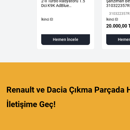
e
2-II Turbo Radyatörü 1.5
Şanzıman Be
 472110004R
Dci K9K AdBlue
310322357R
144616325R -
 472110004R
310322357R
144967867R-
İkinci El
İkinci El
L
20.000,00 
 İncele
Hemen İncele
Hemen
Renault ve Dacia Çıkma Parçada H
İletişime Geç!