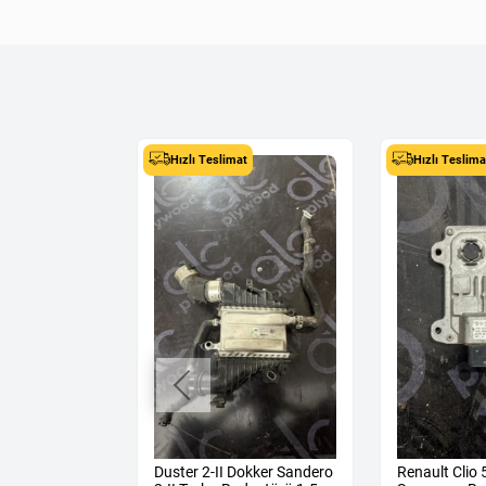
Hızlı Teslimat
Hızlı Teslima
ane 4
Duster 2-II Dokker Sandero
Renault Clio 