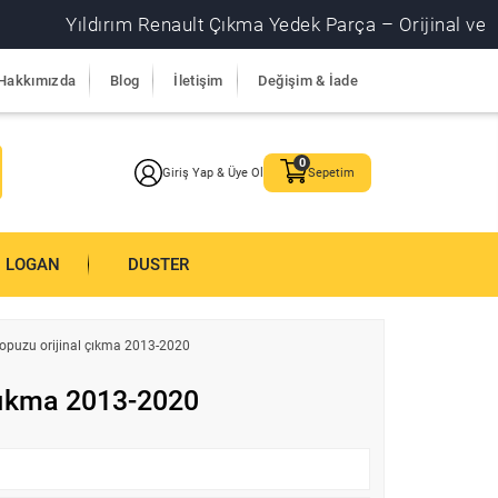
Yıldırım Renault Çıkma Yedek Parça – Orijinal ve garantil
Hakkımızda
Blog
İletişim
Değişim & İade
Giriş Yap & Üye Ol
Sepetim
LOGAN
DUSTER
 topuzu orijinal çıkma 2013-2020
l çıkma 2013-2020