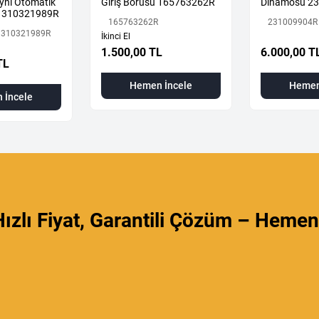
yni Otomatik
Giriş Borusu 165763262R
Dinamosu 2
 310321989R
165763262R
231009904R
 310321989R
İkinci El
1.500,00 TL
6.000,00 T
TL
Hemen İncele
Hemen
 İncele
ızlı Fiyat, Garantili Çözüm – Hemen