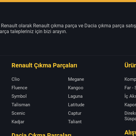
m Renault olarak Renault çıkma parça ve Dacia çıkma parça satı
rça talepleriniz için bizi arayın.
Renault Çıkma Parçaları
Ürün
Clio
Megane
Komp
Fluence
Kangoo
Far -
Symbol
Laguna
İç A
Talisman
Latitude
Kapor
Scenic
Captur
Direk
Süsp
Kadjar
Taliant
Alış
Dacia Çıkma Parçaları