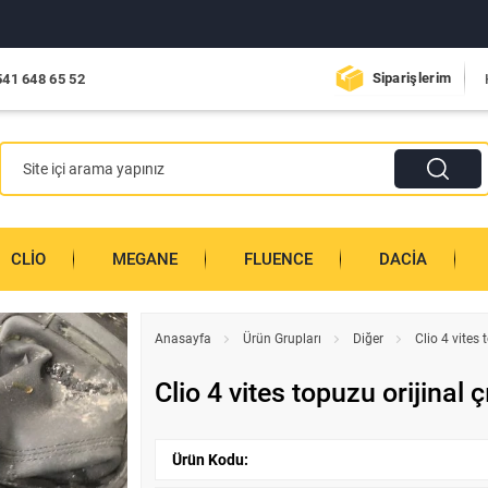
Siparişlerim
541 648 65 52
CLIO
MEGANE
FLUENCE
DACIA
Anasayfa
Ürün Grupları
Diğer
Clio 4 vites
Clio 4 vites topuzu orijina
Ürün Kodu: