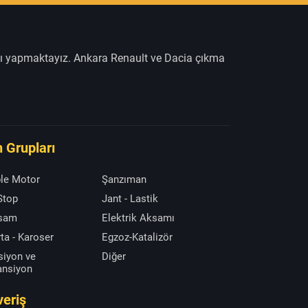
şı yapmaktayız. Ankara Renault ve Dacia çıkma
 Grupları
le Motor
Şanzıman
 Stop
Jant - Lastik
ksam
Elektrik Aksamı
ta - Karoser
Egzoz-Katalizör
siyon ve
Diğer
ansiyon
veriş