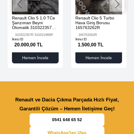
Renault Clio 5 1.0 TCe
Renault Clio 5 Turbo
Şanzıman Beyni
Hava Giriş Borusu
Otomatik 310322357R
165763262R
310321989R
310322357R 310321989R
165763262R
İkinci El
İkinci El
20.000,00 TL
1.500,00 TL
Hemen İncele
Hemen İncele
Renault ve Dacia Çıkma Parçada Hızlı Fiyat,
Garantili Çözüm – Hemen İletişime Geç!
0541 648 65 52
WhatsApp'tan Ulaş