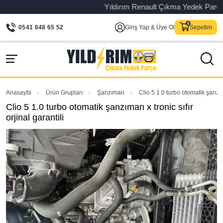
Yıldırım Renault Çıkma Yedek Parça – Or
0541 648 65 52
Giriş Yap & Üye Ol
Sepetim
Anasayfa
Ürün Grupları
Şanzıman
Clio 5 1.0 turbo otomatik şanzıma
Clio 5 1.0 turbo otomatik şanzıman x tronic sıfır
orjinal garantili