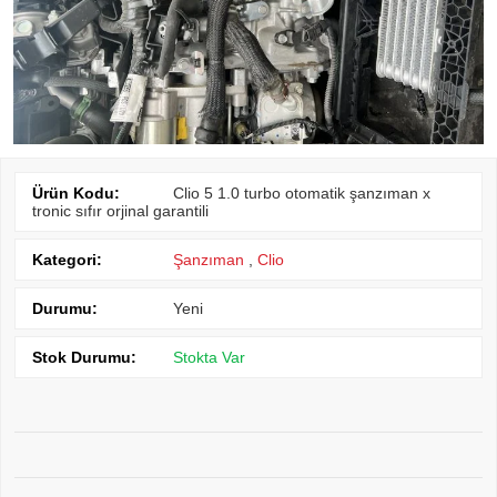
Ürün Kodu:
Clio 5 1.0 turbo otomatik şanzıman x
tronic sıfır orjinal garantili
Kategori:
Şanzıman
,
Clio
Durumu:
Yeni
Stok Durumu:
Stokta Var