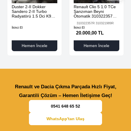
Duster 2-II Dokker
Renault Clio 5 1.0 TCe
Sandero 2-II Turbo
Şanzıman Beyni
Radyatörü 1.5 Dci K9K
Otomatik 310322357R
AdBlue 144616325R -
310321989R
310322357R 310321989R
144967867R-
İkinci El
İkinci El
20.000,00 TL
Hemen İncele
Hemen İncele
Renault ve Dacia Çıkma Parçada Hızlı Fiyat,
Garantili Çözüm – Hemen İletişime Geç!
0541 648 65 52
WhatsApp'tan Ulaş