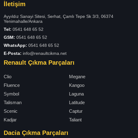
İletişim
Ayyıldız Sanayi Sitesi, Serhat, Çamlı Tepe Sk 3/3, 06374
Yenimahalle/Ankara
Tel:
0541 648 65 52
GSM:
0541 648 65 52
WhatsApp:
0541 648 65 52
E-Posta:
info@renaultcikma.net
Renault Çıkma Parçaları
Clio
Megane
Fluence
Kangoo
Symbol
Laguna
Talisman
Latitude
Scenic
Captur
Kadjar
Taliant
Dacia Çıkma Parçaları