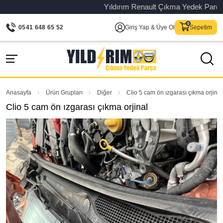
Yıldırım Renault Çıkma Yedek Parça – O
0541 648 65 52
Giriş Yap & Üye Ol
Sepetim
Anasayfa
Ürün Grupları
Diğer
Clio 5 cam ön ızgarası çıkma orjinal
Clio 5 cam ön ızgarası çıkma orjinal