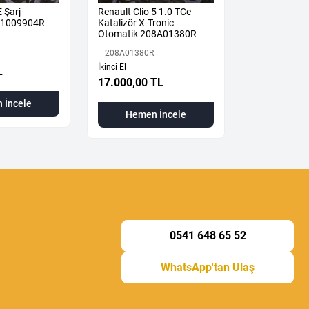
E Şarj
Renault Clio 5 1.0 TCe
Renault Clio 
31009904R
Katalizör X-Tronic
Buhar Hort
Otomatik 208A01380R
118260523R
208A01380R
118260523R
İkinci El
İkinci El
L
17.000,00 TL
6.000,00 T
 İncele
Hemen İncele
Hemen
0541 648 65 52
WhatsApp'tan Ulaş