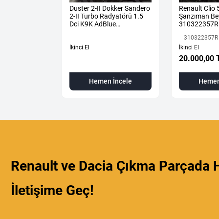
ane 4
Duster 2-II Dokker Sandero
Renault Clio 
e
2-II Turbo Radyatörü 1.5
Şanzıman Be
 472110004R
Dci K9K AdBlue
310322357R
144616325R -
 472110004R
310322357R
144967867R-
İkinci El
İkinci El
L
20.000,00 
 İncele
Hemen İncele
Hemen
Renault ve Dacia Çıkma Parçada H
İletişime Geç!