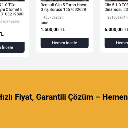
5 1.0 TCe
Renault Clio 5 Turbo Hava
Clio 5 1.0 TC
yni Otomatik
Giriş Borusu 165763262R
Dinamosu 2
 310321989R
165763262R
231009904R
 310321989R
İkinci El
1.500,00 TL
6.000,00 T
TL
Hemen İncele
Hemen
 İncele
ızlı Fiyat, Garantili Çözüm – Hemen