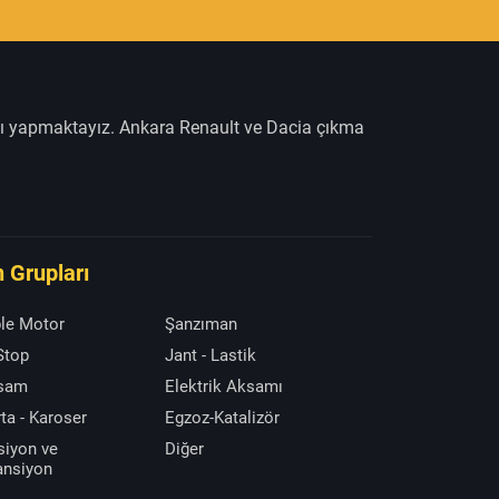
şı yapmaktayız. Ankara Renault ve Dacia çıkma
 Grupları
le Motor
Şanzıman
 Stop
Jant - Lastik
ksam
Elektrik Aksamı
ta - Karoser
Egzoz-Katalizör
siyon ve
Diğer
ansiyon