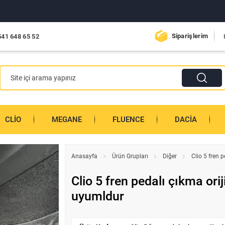
Siparişlerim
541 648 65 52
CLIO
MEGANE
FLUENCE
DACIA
Anasayfa
Ürün Grupları
Diğer
Clio 5 fren 
Clio 5 fren pedalı çıkma orij
uyumldur