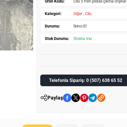
Ürün Kodu:
Clio 5 fren pedalı çıkma orijina
Kategori:
Diğer
,
Clio
Durumu:
İkinci El
Stok Durumu:
Stokta Var
Telefonla Sipariş: 0 (507) 638 65 52
Paylaş