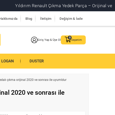
Yıldırım Renault Çıkma Yedek Parça – Orijinal ve garantil
Hakkımızda
Blog
İletişim
Değişim & İade
Giriş Yap & Üye Ol
Sepetim
LOGAN
DUSTER
pedalı çıkma orijinal 2020 ve sonrası ile uyumldur
inal 2020 ve sonrası ile