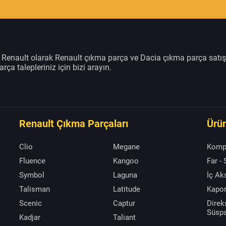
m Renault olarak Renault çıkma parça ve Dacia çıkma parça satı
rça talepleriniz için bizi arayın.
Renault Çıkma Parçaları
Ürün
Clio
Megane
Komp
Fluence
Kangoo
Far -
Symbol
Laguna
İç A
Talisman
Latitude
Kapor
Scenic
Captur
Direk
Süsp
Kadjar
Taliant