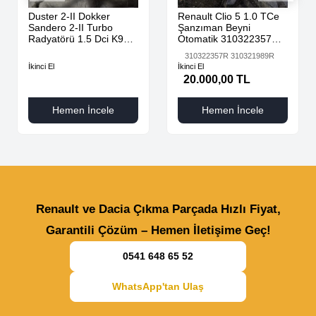
Duster 2-II Dokker
Renault Clio 5 1.0 TCe
Sandero 2-II Turbo
Şanzıman Beyni
Radyatörü 1.5 Dci K9K
Otomatik 310322357R
AdBlue 144616325R -
310321989R
310322357R 310321989R
144967867R-
İkinci El
İkinci El
20.000,00 TL
Hemen İncele
Hemen İncele
Renault ve Dacia Çıkma Parçada Hızlı Fiyat,
Garantili Çözüm – Hemen İletişime Geç!
0541 648 65 52
WhatsApp'tan Ulaş