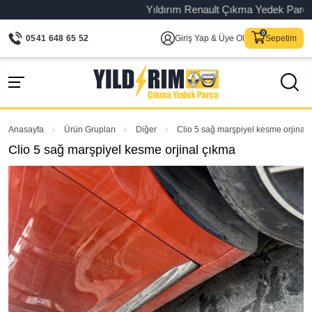
Yıldırım Renault Çıkma Yedek Parça – Or
0541 648 65 52
Giriş Yap & Üye Ol
Sepetim
Anasayfa
Ürün Grupları
Diğer
Clio 5 sağ marşpiyel kesme orjinal
Clio 5 sağ marşpiyel kesme orjinal çıkma