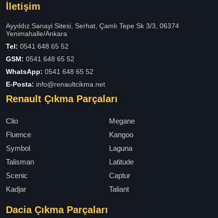
İletişim
Ayyıldız Sanayi Sitesi, Serhat, Çamlı Tepe Sk 3/3, 06374
Yenimahalle/Ankara
Tel:
0541 648 65 52
GSM:
0541 648 65 52
WhatsApp:
0541 648 65 52
E-Posta:
info@renaultcikma.net
Renault Çıkma Parçaları
Clio
Megane
Fluence
Kangoo
Symbol
Laguna
Talisman
Latitude
Scenic
Captur
Kadjar
Taliant
Dacia Çıkma Parçaları