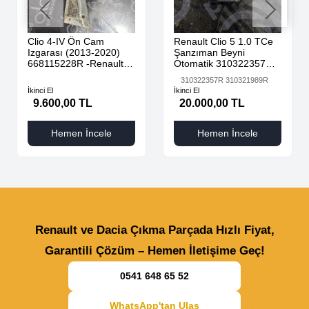
Clio 4-IV Ön Cam
Renault Clio 5 1.0 TCe
Izgarası (2013-2020)
Şanzıman Beyni
668115228R -Renault
Otomatik 310322357R
Mais
310321989R
310322357R 310321989R
İkinci El
İkinci El
9.600,00 TL
20.000,00 TL
Hemen İncele
Hemen İncele
Renault ve Dacia Çıkma Parçada Hızlı Fiyat,
Garantili Çözüm – Hemen İletişime Geç!
0541 648 65 52
WhatsApp'tan Ulaş