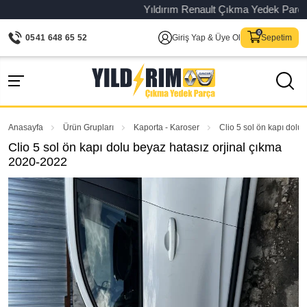
Yıldırım Renault Çıkma Yedek Parça – Or
0541 648 65 52
Giriş Yap & Üye Ol
Sepetim
Anasayfa
Ürün Grupları
Kaporta - Karoser
Clio 5 sol ön kapı dolu
Clio 5 sol ön kapı dolu beyaz hatasız orjinal çıkma
2020-2022