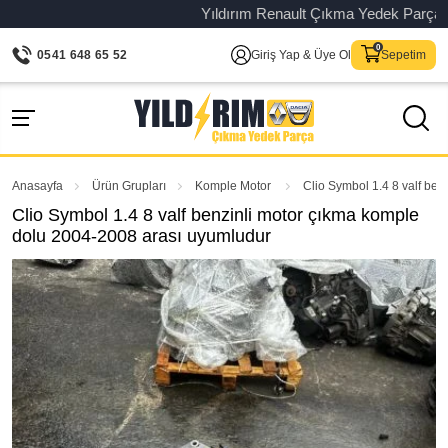
Yıldırım Renault Çıkma Yedek Parça – Orij
0541 648 65 52
Giriş Yap & Üye Ol
Sepetim
Anasayfa
Ürün Grupları
Komple Motor
Clio Symbol 1.4 8 valf be
Clio Symbol 1.4 8 valf benzinli motor çıkma komple
dolu 2004-2008 arası uyumludur