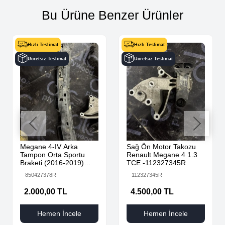
Bu Ürüne Benzer Ürünler
Hızlı Teslimat
Hızlı Teslimat
Ücretsiz Teslimat
Ücretsiz Teslimat
Megane 4-IV Arka
Sağ Ön Motor Takozu
Tampon Orta Sportu
Renault Megane 4 1.3
Braketi (2016-2019)
TCE -112327345R
850427378R -Renault
850427378R
112327345R
Mais
2.000,00 TL
4.500,00 TL
Hemen İncele
Hemen İncele