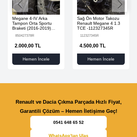
Megane 4-IV Arka
Sağ Ön Motor Takozu
Tampon Orta Sportu
Renault Megane 4 1.3
Braketi (2016-2019)
TCE -112327345R
850427378R -Renault
850427378R
112327345R
Mais
2.000,00 TL
4.500,00 TL
Hemen İncele
Hemen İncele
Renault ve Dacia Çıkma Parçada Hızlı Fiyat,
Garantili Çözüm – Hemen İletişime Geç!
0541 648 65 52
WhatsApp'tan Ulaş