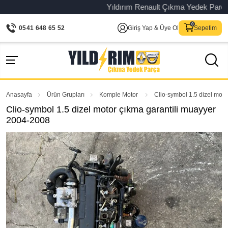
Yıldırım Renault Çıkma Yedek Parça – Or
0541 648 65 52
Giriş Yap & Üye Ol
Sepetim
Anasayfa
Ürün Grupları
Komple Motor
Clio-symbol 1.5 dizel mot
Clio-symbol 1.5 dizel motor çıkma garantili muayyer
2004-2008