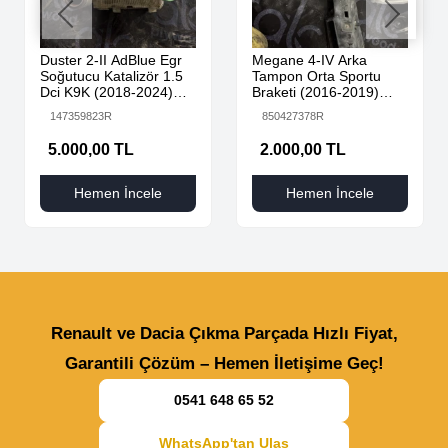
Duster 2-II AdBlue Egr
Megane 4-IV Arka
Soğutucu Katalizör 1.5
Tampon Orta Sportu
Dci K9K (2018-2024)
Braketi (2016-2019)
147359823R Orijinal
850427378R -Renault
147359823R
850427378R
Çıkma
Mais
5.000,00 TL
2.000,00 TL
Hemen İncele
Hemen İncele
Renault ve Dacia Çıkma Parçada Hızlı Fiyat,
Garantili Çözüm – Hemen İletişime Geç!
0541 648 65 52
WhatsApp'tan Ulaş