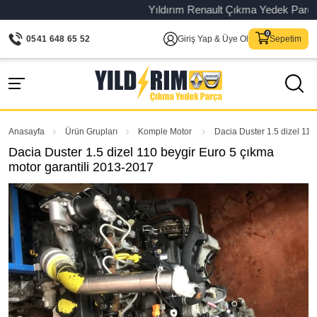
Yıldırım Renault Çıkma Yedek Parça – Or
0541 648 65 52
Giriş Yap & Üye Ol
Sepetim
Anasayfa
Ürün Grupları
Komple Motor
Dacia Duster 1.5 dizel 110
Dacia Duster 1.5 dizel 110 beygir Euro 5 çıkma
motor garantili 2013-2017