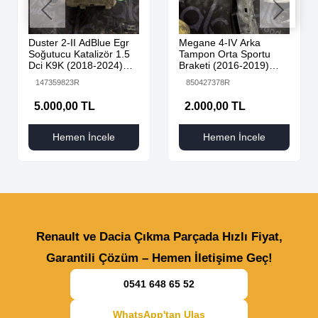
Duster 2-II AdBlue Egr
Megane 4-IV Arka
Soğutucu Katalizör 1.5
Tampon Orta Sportu
Dci K9K (2018-2024)
Braketi (2016-2019)
147359823R Orijinal
850427378R -Renault
147359823R
850427378R
Çıkma
Mais
5.000,00 TL
2.000,00 TL
Hemen İncele
Hemen İncele
Renault ve Dacia Çıkma Parçada Hızlı Fiyat,
Garantili Çözüm – Hemen İletişime Geç!
0541 648 65 52
WhatsApp'tan Ulaş