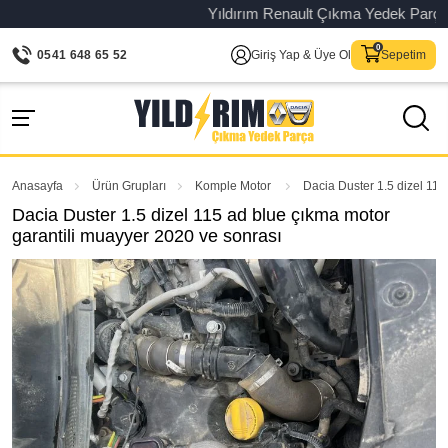
Yıldırım Renault Çıkma Yedek Parça – Or
0541 648 65 52
Giriş Yap & Üye Ol
Sepetim
Anasayfa
Ürün Grupları
Komple Motor
Dacia Duster 1.5 dizel 115
Dacia Duster 1.5 dizel 115 ad blue çıkma motor
garantili muayyer 2020 ve sonrası