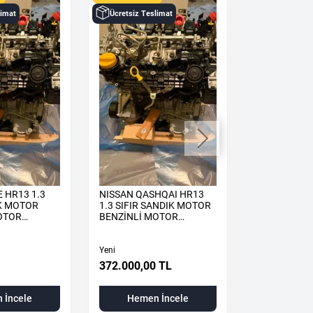
limat
Ücretsiz Teslimat
Ücretsiz Tes
 HR13 1.3
NISSAN QASHQAI HR13
RENAULT KA
IK MOTOR
1.3 SIFIR SANDIK MOTOR
SIFIR SAND
OTOR
BENZİNLİ MOTOR
KOMPLE
Yeni
Yeni
372.000,00
372.000,00 TL
Hemen
 İncele
Hemen İncele