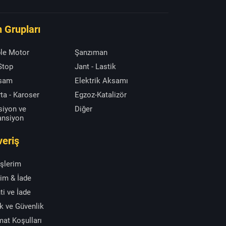
 Grupları
le Motor
Şanzıman
 Stop
Jant - Lastik
ksam
Elektrik Aksamı
ta - Karoser
Egzoz-Katalizör
siyon ve
Diğer
ansiyon
veriş
işlerim
im & İade
ti ve İade
ik ve Güvenlik
mat Koşulları