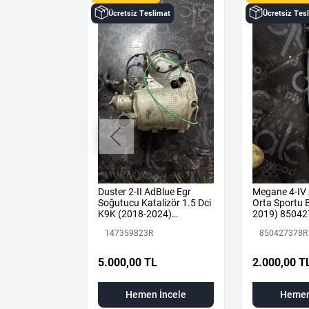
Ücretsiz Teslimat
Ücretsiz Tes
R 1.3 TCE
Duster 2-II AdBlue Egr
Megane 4-IV
IK MOTOR H5H
Soğutucu Katalizör 1.5 Dci
Orta Sportu B
K9K (2018-2024)
2019) 85042
147359823R Orijinal
Renault Mais
147359823R
850427378R
Çıkma
5.000,00 TL
2.000,00 T
 İncele
Hemen İncele
Hemen