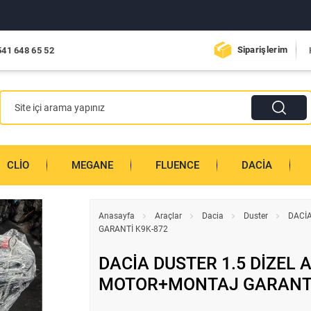
Siparişlerim
541 648 65 52
CLIO
MEGANE
FLUENCE
DACIA
Anasayfa
Araçlar
Dacia
Duster
DACİA
GARANTİ K9K-872
DACİA DUSTER 1.5 DİZEL 
MOTOR+MONTAJ GARANTİ