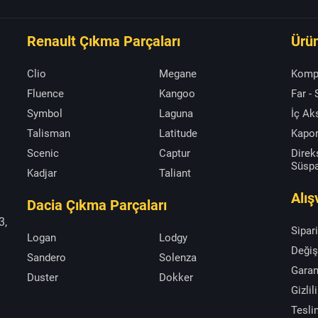
Renault Çıkma Parçaları
Ürün
Clio
Megane
Komp
Fluence
Kangoo
Far -
Symbol
Laguna
İç A
Talisman
Latitude
Kapor
Scenic
Captur
Direk
Süsp
Kadjar
Taliant
Alış
Dacia Çıkma Parçaları
3,
Sipar
Logan
Lodgy
Değiş
Sandero
Solenza
Garan
Duster
Dokker
Gizlil
Tesli