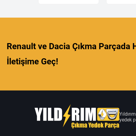
Renault ve Dacia Çıkma Parçada H
İletişime Geç!
Yıldırı
yedek pa