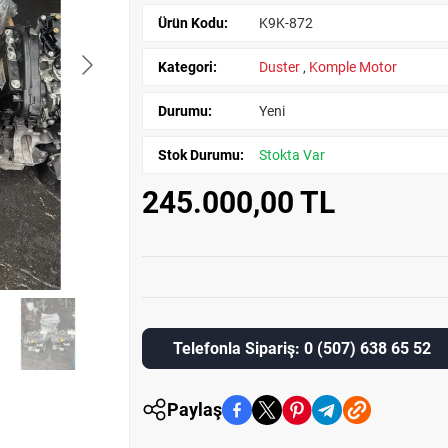
Ürün Kodu:
K9K-872
Kategori:
Duster
,
Komple Motor
Durumu:
Yeni
Stok Durumu:
Stokta Var
245.000,00 TL
Telefonla Sipariş: 0 (507) 638 65 52
Paylaş