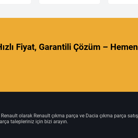
ızlı Fiyat, Garantili Çözüm – Hemen
m Renault olarak Renault çıkma parça ve Dacia çıkma parça satı
rça talepleriniz için bizi arayın.