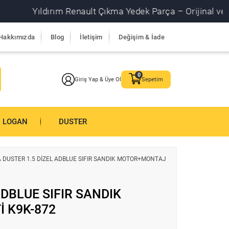
Yıldırım Renault Çıkma Yedek Parça – Orijinal ve garantil
Hakkımızda
Blog
İletişim
Değişim & İade
Giriş Yap & Üye Ol
Sepetim
LOGAN
DUSTER
 DUSTER 1.5 DİZEL ADBLUE SIFIR SANDIK MOTOR+MONTAJ
ADBLUE SIFIR SANDIK
 K9K-872