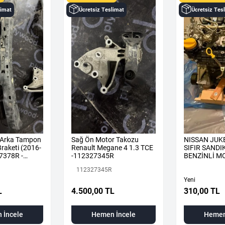
limat
Ücretsiz Teslimat
Ücretsiz Tes
 Arka Tampon
Sağ Ön Motor Takozu
NISSAN JUKE
raketi (2016-
Renault Megane 4 1.3 TCE
SIFIR SAND
7378R -
-112327345R
BENZİNLİ M
KOMPLE
112327345R
Yeni
L
4.500,00 TL
310,00 TL
 İncele
Hemen İncele
Hemen