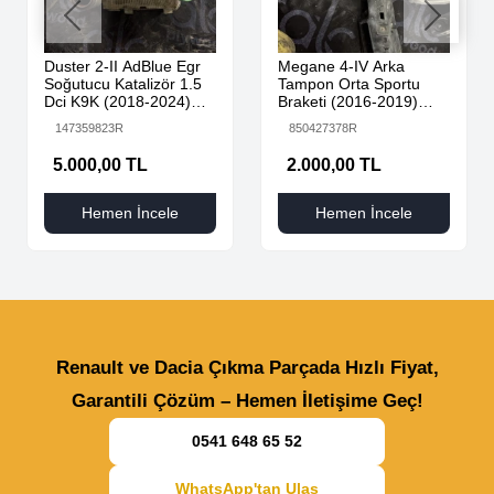
Duster 2-II AdBlue Egr
Megane 4-IV Arka
Soğutucu Katalizör 1.5
Tampon Orta Sportu
Dci K9K (2018-2024)
Braketi (2016-2019)
147359823R Orijinal
850427378R -Renault
147359823R
850427378R
Çıkma
Mais
5.000,00 TL
2.000,00 TL
Hemen İncele
Hemen İncele
Renault ve Dacia Çıkma Parçada Hızlı Fiyat,
Garantili Çözüm – Hemen İletişime Geç!
0541 648 65 52
WhatsApp'tan Ulaş