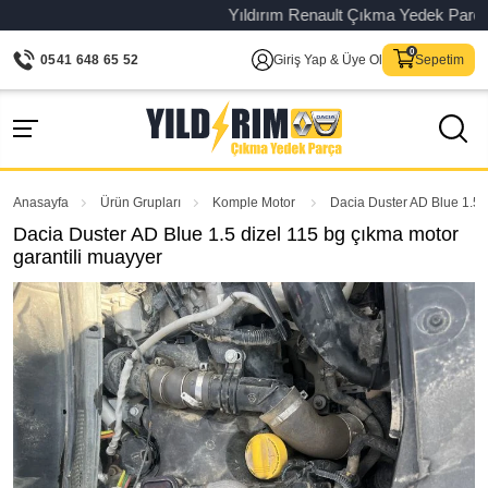
Yıldırım Renault Çıkma Yedek Parça – Or
0541 648 65 52
Giriş Yap & Üye Ol
Sepetim
Anasayfa
Ürün Grupları
Komple Motor
Dacia Duster AD Blue 1.5 d
Dacia Duster AD Blue 1.5 dizel 115 bg çıkma motor
garantili muayyer