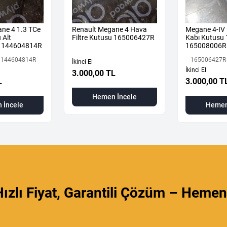
ne 4 1.3 TCe
Renault Megane 4 Hava
Megane 4-IV 
 Alt
Filtre Kutusu 165006427R
Kabı Kutusu
 144604814R
165008006R
 144604814R
165006427R
İkinci El
İkinci El
3.000,00 TL
L
3.000,00 T
Hemen İncele
 İncele
Hemen
ızlı Fiyat, Garantili Çözüm – Hemen