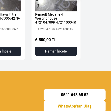
Hava Filtre
Renault Megane 4
K9K-872
 165006427R-
Westinghouse
K9K872
472104789R 472110004R
Yeni
-165008006R
472104789R 472110004R
240.000,00
L
6.500,00 TL
Hemen
 İncele
Hemen İncele
0541 648 65 52
WhatsApp'tan Ulaş