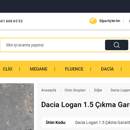
Siparişlerim
541 648 65 52
CLIO
MEGANE
FLUENCE
DACIA
Anasayfa
Ürün Grupları
Diğer
Dacia Logan
Dacia Logan 1.5 Çıkma Gara
Ürün Kodu:
Dacia Logan 1.5 Çıkma Garanti