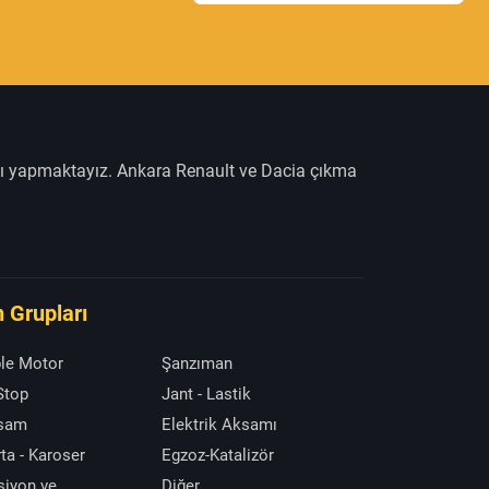
şı yapmaktayız. Ankara Renault ve Dacia çıkma
 Grupları
le Motor
Şanzıman
 Stop
Jant - Lastik
ksam
Elektrik Aksamı
ta - Karoser
Egzoz-Katalizör
siyon ve
Diğer