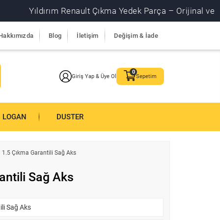
Yıldırım Renault Çıkma Yedek Parça – Orijinal ve garantili
Hakkımızda
Blog
İletişim
Değişim & İade
Giriş Yap & Üye Ol
Sepetim
LOGAN
DUSTER
 1.5 Çıkma Garantili Sağ Aks
ntili Sağ Aks
li Sağ Aks