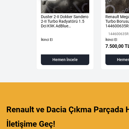
kapı
Duster 2-II Dokker Sandero
Renault Mega
ğ ön
2-II Turbo Radyatörü 1.5
Turbo Borusu
Dci K9K AdBlue
144600635R
144616325R -
144600635R
144967867R-
İkinci El
İkinci El
L
7.500,00 T
 İncele
Hemen İncele
Hemen
Renault ve Dacia Çıkma Parçada H
İletişime Geç!