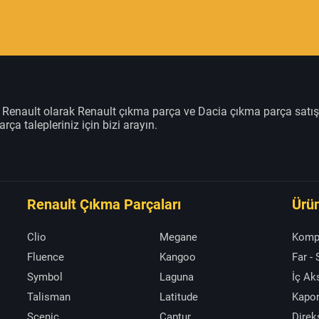
m Renault olarak Renault çıkma parça ve Dacia çıkma parça satı
rça talepleriniz için bizi arayın.
Renault Çıkma Parçaları
Ürün
Clio
Megane
Komp
Fluence
Kangoo
Far -
Symbol
Laguna
İç A
Talisman
Latitude
Kapor
Scenic
Captur
Direk