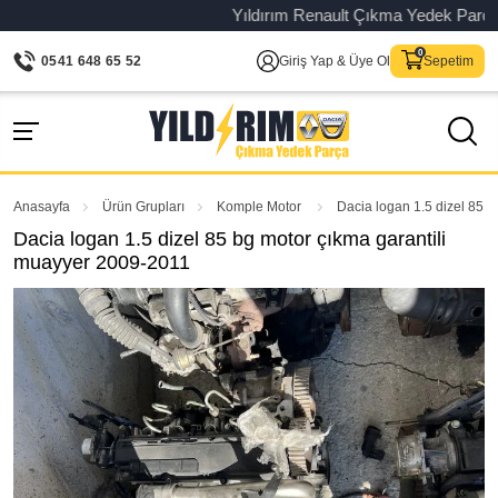
Yıldırım Renault Çıkma Yedek Parça – Or
0541 648 65 52
Giriş Yap & Üye Ol
Sepetim
Anasayfa
Ürün Grupları
Komple Motor
Dacia logan 1.5 dizel 85 
Dacia logan 1.5 dizel 85 bg motor çıkma garantili
muayyer 2009-2011