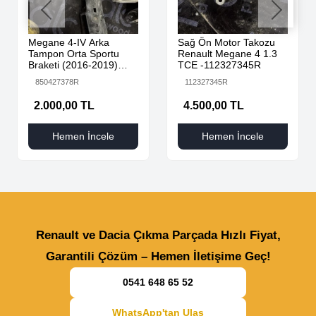
Megane 4-IV Arka
Sağ Ön Motor Takozu
Tampon Orta Sportu
Renault Megane 4 1.3
Braketi (2016-2019)
TCE -112327345R
850427378R -Renault
850427378R
112327345R
Mais
2.000,00 TL
4.500,00 TL
Hemen İncele
Hemen İncele
Renault ve Dacia Çıkma Parçada Hızlı Fiyat,
Garantili Çözüm – Hemen İletişime Geç!
0541 648 65 52
WhatsApp'tan Ulaş