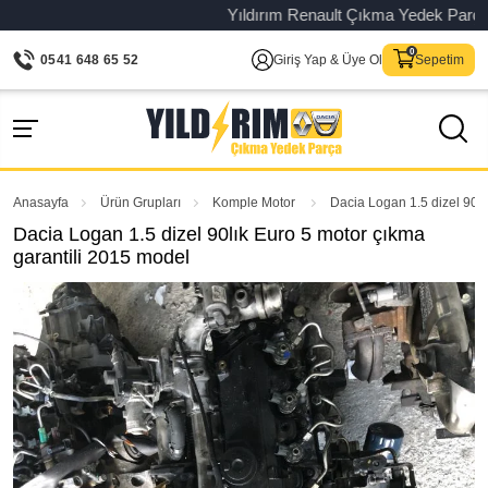
Yıldırım Renault Çıkma Yedek Parça – Or
0541 648 65 52
Giriş Yap & Üye Ol
Sepetim
Anasayfa
Ürün Grupları
Komple Motor
Dacia Logan 1.5 dizel 90lı
Dacia Logan 1.5 dizel 90lık Euro 5 motor çıkma
garantili 2015 model