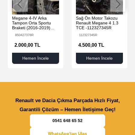
Megane 4-IV Arka
Sağ Ön Motor Takozu
Tampon Orta Sportu
Renault Megane 4 1.3
Braketi (2016-2019)
TCE -112327345R
850427378R -Renault
850427378R
112327345R
Mais
2.000,00 TL
4.500,00 TL
Hemen İncele
Hemen İncele
Renault ve Dacia Çıkma Parçada Hızlı Fiyat,
Garantili Çözüm – Hemen İletişime Geç!
0541 648 65 52
WhatsApp'tan Ulaş