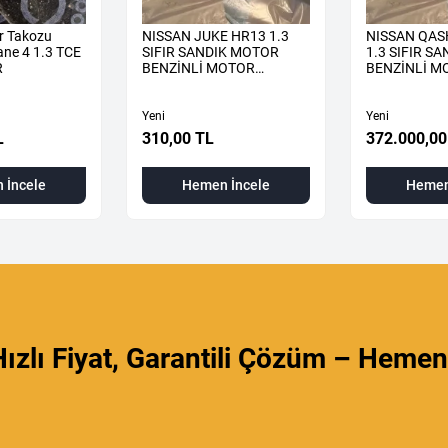
r Takozu
NISSAN JUKE HR13 1.3
NISSAN QAS
ne 4 1.3 TCE
SIFIR SANDIK MOTOR
1.3 SIFIR S
R
BENZİNLİ MOTOR
BENZİNLİ M
KOMPLE
KOMPLE
Yeni
Yeni
L
310,00 TL
372.000,00
 İncele
Hemen İncele
Hemen
ızlı Fiyat, Garantili Çözüm – Hemen