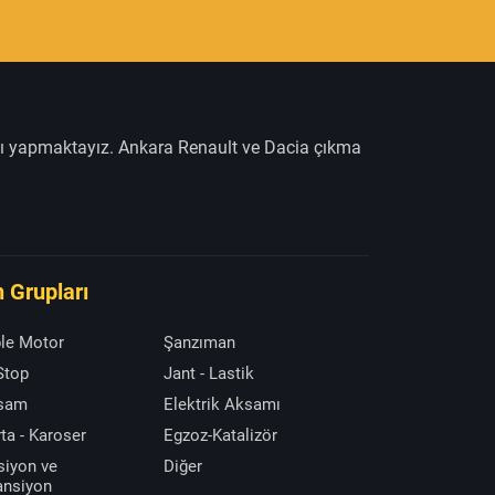
şı yapmaktayız. Ankara Renault ve Dacia çıkma
 Grupları
le Motor
Şanzıman
 Stop
Jant - Lastik
ksam
Elektrik Aksamı
ta - Karoser
Egzoz-Katalizör
siyon ve
Diğer
ansiyon