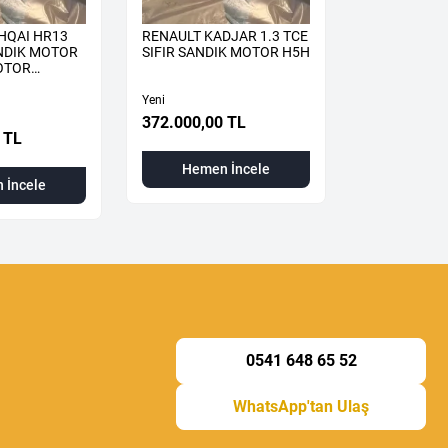
HQAI HR13
RENAULT KADJAR 1.3 TCE
RENAULT TA
ANDIK MOTOR
SIFIR SANDIK MOTOR H5H
TCE SIFIR 
OTOR
H5H
H5H490
Yeni
Yeni
372.000,00 TL
 TL
310.000,00
Hemen İncele
 İncele
Hemen
0541 648 65 52
WhatsApp'tan Ulaş