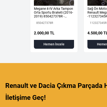
 1.5 DCİ
Megane 4-IV Arka Tampon
Sağ Ön Moto
LUE KOMPLE
Orta Sportu Braketi (2016-
Renault Mega
876 +
2019) 850427378R -
-112327345
Renault Mais
850427378R
112327345R
 TL
2.000,00 TL
4.500,00 T
 İncele
Hemen İncele
Hemen
Renault ve Dacia Çıkma Parçada H
İletişime Geç!