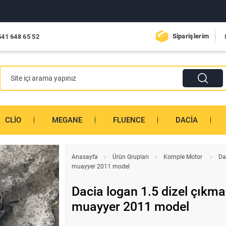
Siparişlerim
541 648 65 52
CLIO
MEGANE
FLUENCE
DACIA
Anasayfa
Ürün Grupları
Komple Motor
Da
muayyer 2011 model
Dacia logan 1.5 dizel çıkma
muayyer 2011 model