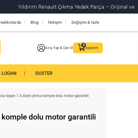
Yıldırım Renault Çıkma Yedek Parça – Orijinal ve garantil
Hakkımızda
Blog
İletişim
Değişim & İade
Giriş Yap & Üye Ol
Sepetim
LOGAN
DUSTER
cia logan 1.5 dizel çıkma komple dolu motor garantili
 komple dolu motor garantili