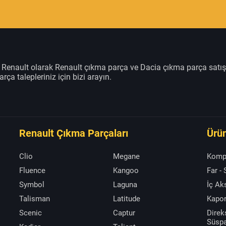
m Renault olarak Renault çıkma parça ve Dacia çıkma parça satı
rça talepleriniz için bizi arayın.
Renault Çıkma Parçaları
Ürün
Clio
Megane
Komp
Fluence
Kangoo
Far -
Symbol
Laguna
İç A
Talisman
Latitude
Kapor
Scenic
Captur
Direk
Süsp