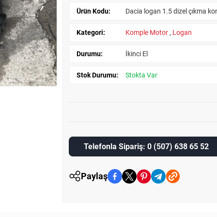
Ürün Kodu:
Dacia logan 1.5 dizel çıkma k
Kategori:
Komple Motor
,
Logan
Durumu:
İkinci El
Stok Durumu:
Stokta Var
Telefonla Sipariş: 0 (507) 638 65 52
Paylaş