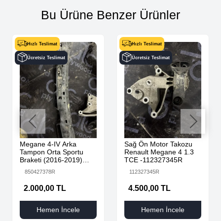
Bu Ürüne Benzer Ürünler
Hızlı Teslimat
Hızlı Teslimat
Ücretsiz Teslimat
Ücretsiz Teslimat
Megane 4-IV Arka
Sağ Ön Motor Takozu
Tampon Orta Sportu
Renault Megane 4 1.3
Braketi (2016-2019)
TCE -112327345R
850427378R -Renault
850427378R
112327345R
Mais
2.000,00 TL
4.500,00 TL
Hemen İncele
Hemen İncele