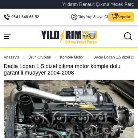
Yıldırım Renault Çıkma Yedek Parça – Ori
0541 648 65 52
Giriş Yap & Üye Ol
Sepetim
Anasayfa
Ürün Grupları
Komple Motor
Dacia Logan 1.5 dizel çık
Dacia Logan 1.5 dizel çıkma motor komple dolu
garantili muayyer 2004-2008