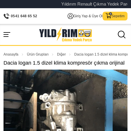
Yıldırım Renault Çıkma Yedek Parça – O
0541 648 65 52
Giriş Yap & Üye Ol
Sepetim
Anasayfa
Ürün Grupları
Diğer
Dacia logan 1.5 dizel klima kompres
Dacia logan 1.5 dizel klima kompresör çıkma orijinal