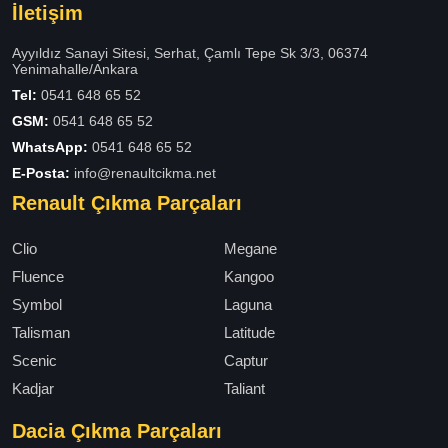
İletişim
Ayyıldız Sanayi Sitesi, Serhat, Çamlı Tepe Sk 3/3, 06374
Yenimahalle/Ankara
Tel:
0541 648 65 52
GSM:
0541 648 65 52
WhatsApp:
0541 648 65 52
E-Posta:
info@renaultcikma.net
Renault Çıkma Parçaları
Clio
Megane
Fluence
Kangoo
Symbol
Laguna
Talisman
Latitude
Scenic
Captur
Kadjar
Taliant
Dacia Çıkma Parçaları