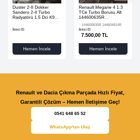
Duster 2-II Dokker
Renault Megane 4 1.3
Sandero 2-II Turbo
TCe Turbo Borusu Alt
Radyatörü 1.5 Dci K9K
144600635R
AdBlue 144616325R -
144604814R
144600635R 144604814R
144967867R-
İkinci El
İkinci El
7.500,00 TL
Hemen İncele
Hemen İncele
Renault ve Dacia Çıkma Parçada Hızlı Fiyat,
Garantili Çözüm – Hemen İletişime Geç!
0541 648 65 52
WhatsApp'tan Ulaş