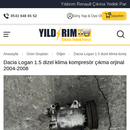
Yıldırım Renault Çıkma Yedek Parça – Or
0541 648 65 52
Giriş Yap & Üye Ol
Sepetim
Anasayfa
Ürün Grupları
Diğer
Dacia Logan 1.5 dizel klima kompre
Dacia Logan 1.5 dizel klima kompresör çıkma orjinal
2004-2008