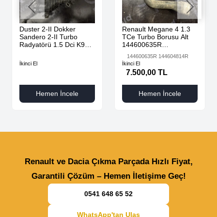
Duster 2-II Dokker
Renault Megane 4 1.3
Sandero 2-II Turbo
TCe Turbo Borusu Alt
Radyatörü 1.5 Dci K9K
144600635R
AdBlue 144616325R -
144604814R
144600635R 144604814R
144967867R-
İkinci El
İkinci El
7.500,00 TL
Hemen İncele
Hemen İncele
Renault ve Dacia Çıkma Parçada Hızlı Fiyat,
Garantili Çözüm – Hemen İletişime Geç!
0541 648 65 52
WhatsApp'tan Ulaş