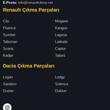
E-Posta:
info@renaultcikma.net
Renault Çıkma Parçaları
Clio
Megane
Fluence
Kangoo
Symbol
Laguna
Talisman
Latitude
Scenic
Captur
Kadjar
Taliant
Dacia Çıkma Parçaları
Logan
Lodgy
Sandero
Solenza
Duster
Dokker