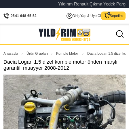
Yıldırım Renault Çıkma Yedek Parça – Orij
0541 648 65 52
Giriş Yap & Üye Ol
Sepetim
Anasayfa
Ürün Grupları
Komple Motor
Dacia Logan 1.5 dizel kom
Dacia Logan 1.5 dizel komple motor önden marşlı
garantili muayyer 2008-2012