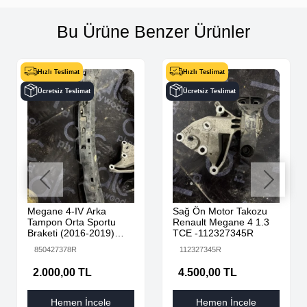
Bu Ürüne Benzer Ürünler
Hızlı Teslimat
Hızlı Teslimat
Ücretsiz Teslimat
Ücretsiz Teslimat
Megane 4-IV Arka
Sağ Ön Motor Takozu
Tampon Orta Sportu
Renault Megane 4 1.3
Braketi (2016-2019)
TCE -112327345R
850427378R -Renault
850427378R
112327345R
Mais
2.000,00 TL
4.500,00 TL
Hemen İncele
Hemen İncele