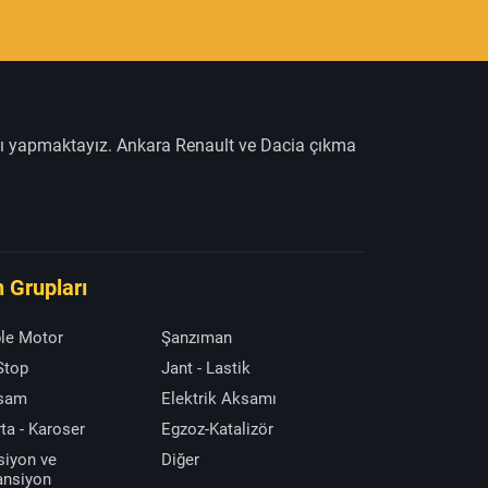
şı yapmaktayız. Ankara Renault ve Dacia çıkma
 Grupları
le Motor
Şanzıman
 Stop
Jant - Lastik
ksam
Elektrik Aksamı
ta - Karoser
Egzoz-Katalizör
siyon ve
Diğer
ansiyon