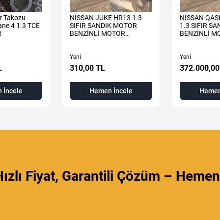
r Takozu
NISSAN JUKE HR13 1.3
NISSAN QAS
ne 4 1.3 TCE
SIFIR SANDIK MOTOR
1.3 SIFIR S
R
BENZİNLİ MOTOR
BENZİNLİ M
KOMPLE
KOMPLE
Yeni
Yeni
L
310,00 TL
372.000,00
 İncele
Hemen İncele
Hemen
ızlı Fiyat, Garantili Çözüm – Hemen