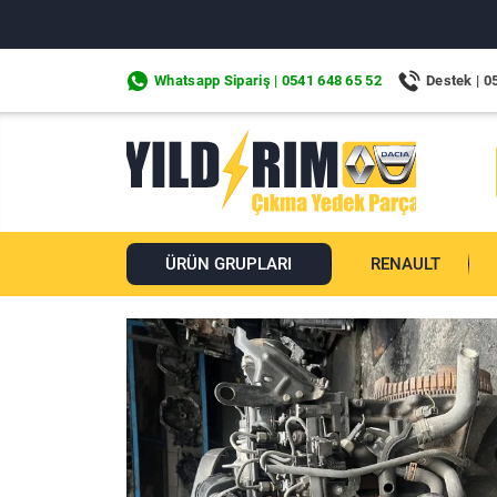
Whatsapp Sipariş | 0541 648 65 52
Destek | 0
ÜRÜN GRUPLARI
RENAULT