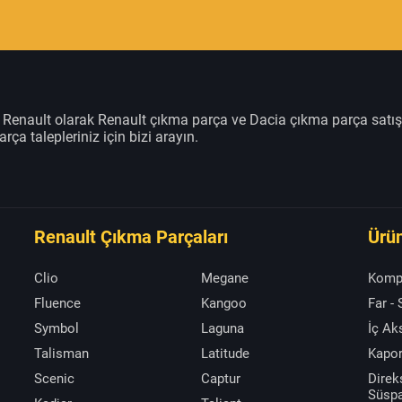
m Renault olarak Renault çıkma parça ve Dacia çıkma parça satı
rça talepleriniz için bizi arayın.
Renault Çıkma Parçaları
Ürün
Clio
Megane
Komp
Fluence
Kangoo
Far -
Symbol
Laguna
İç A
Talisman
Latitude
Kapor
Scenic
Captur
Direk
Süsp