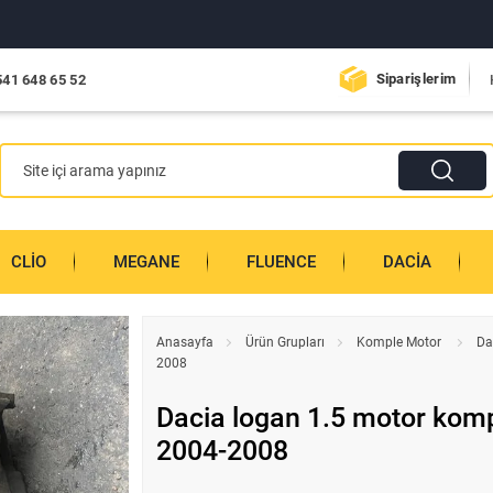
Siparişlerim
541 648 65 52
CLIO
MEGANE
FLUENCE
DACIA
Anasayfa
Ürün Grupları
Komple Motor
Da
2008
Dacia logan 1.5 motor komp
2004-2008