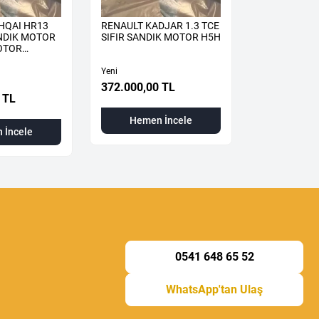
HQAI HR13
RENAULT KADJAR 1.3 TCE
RENAULT TA
ANDIK MOTOR
SIFIR SANDIK MOTOR H5H
TCE SIFIR 
OTOR
H5H
H5H490
Yeni
Yeni
372.000,00 TL
 TL
310.000,00
Hemen İncele
 İncele
Hemen
0541 648 65 52
WhatsApp'tan Ulaş