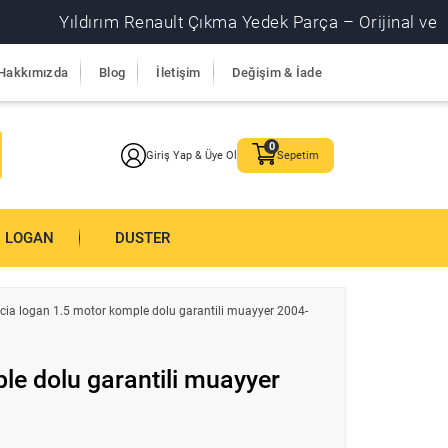
Yıldırım Renault Çıkma Yedek Parça – Orijinal ve garantil
Hakkımızda
Blog
İletişim
Değişim & İade
Giriş Yap & Üye Ol
Sepetim
LOGAN
DUSTER
cia logan 1.5 motor komple dolu garantili muayyer 2004-
le dolu garantili muayyer