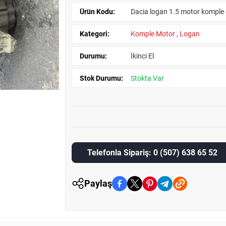
Ürün Kodu:
Dacia logan 1.5 motor komple 
Kategori:
Komple Motor
,
Logan
Durumu:
İkinci El
Stok Durumu:
Stokta Var
Telefonla Sipariş: 0 (507) 638 65 52
Paylaş