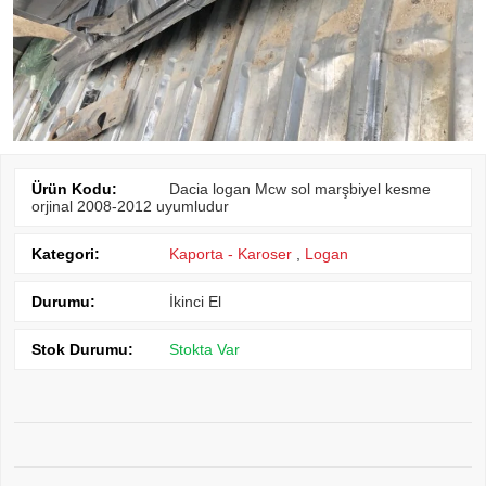
Ürün Kodu:
Dacia logan Mcw sol marşbiyel kesme
orjinal 2008-2012 uyumludur
Kategori:
Kaporta - Karoser
,
Logan
Durumu:
İkinci El
Stok Durumu:
Stokta Var