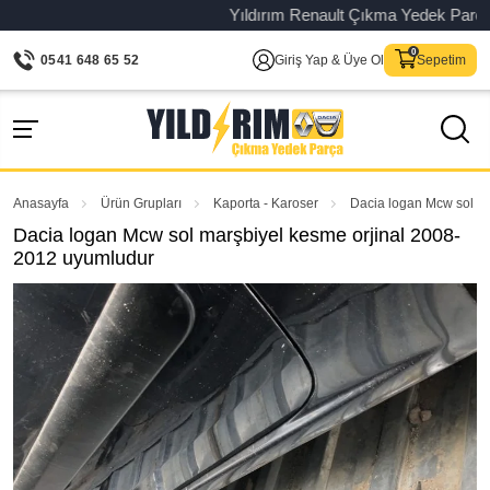
Yıldırım Renault Çıkma Yedek Parça – Or
0541 648 65 52
Giriş Yap & Üye Ol
Sepetim
Anasayfa
Ürün Grupları
Kaporta - Karoser
Dacia logan Mcw sol m
Dacia logan Mcw sol marşbiyel kesme orjinal 2008-
2012 uyumludur