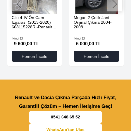
Clio 4-IV Ön Cam
Megan 2 Çelik Jant
Izgarası (2013-2020)
Orijinal Çıkma 2004-
668115228R -Renault
2008
Mais
İkinci El
İkinci El
9.600,00 TL
6.000,00 TL
Hemen İncele
Hemen İncele
Renault ve Dacia Çıkma Parçada Hızlı Fiyat,
Garantili Çözüm – Hemen İletişime Geç!
0541 648 65 52
WhatsApp'tan Ulaş