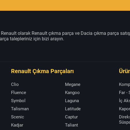
m Renault olarak Renault çıkma parça ve Dacia çıkma parça satı
rça talepleriniz için bizi arayın.
Renault Çıkma Parçaları
Ürün
Clio
Megane
Komp
Fluence
Kangoo
Far -
Symbol
Laguna
İç A
Talisman
Latitude
Kapor
Scenic
Captur
Direk
Süsp
Kadjar
Taliant