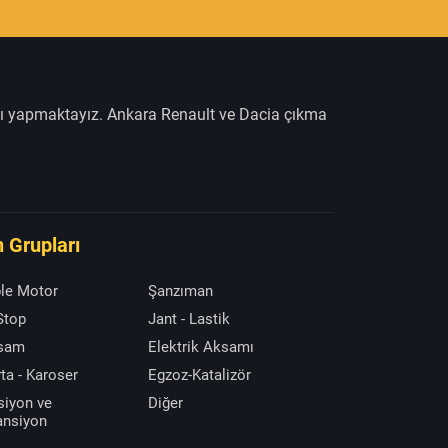
şı yapmaktayız. Ankara Renault ve Dacia çıkma
 Grupları
le Motor
Şanzıman
 Stop
Jant - Lastik
ksam
Elektrik Aksamı
ta - Karoser
Egzoz-Katalizör
siyon ve
Diğer
ansiyon