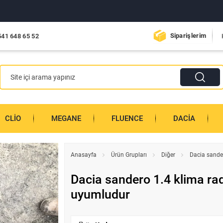
Siparişlerim
541 648 65 52
CLIO
MEGANE
FLUENCE
DACIA
Anasayfa
Ürün Grupları
Diğer
Dacia sande
Dacia sandero 1.4 klima ra
uyumludur