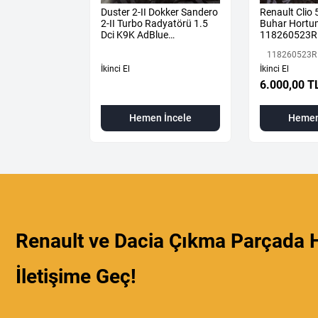
o Duster 1.0
Duster 2-II Dokker Sandero
Renault Clio 
2-II Turbo Radyatörü 1.5
Buhar Hort
Dci K9K AdBlue
118260523R
144616325R -
118260523R
144967867R-
İkinci El
İkinci El
TL
6.000,00 T
 İncele
Hemen İncele
Hemen
Renault ve Dacia Çıkma Parçada H
İletişime Geç!