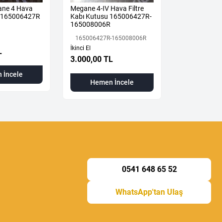
ane 4 Hava
Megane 4-IV Hava Filtre
Renault Meg
u 165006427R
Kabı Kutusu 165006427R-
Westinghous
165008006R
472104789R
165006427R-165008006R
472104789R
İkinci El
L
3.000,00 TL
6.500,00 T
 İncele
Hemen İncele
Hemen
0541 648 65 52
WhatsApp'tan Ulaş