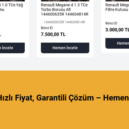
5 1.0 TCe Yağ
Renault Megane 4 1.3 TCe
Renault Meg
umu
Turbo Borusu Alt
Filtre Kutus
144600635R 144604814R
144600635R 144604814R
İkinci El
İkinci El
3.000,00 T
L
7.500,00 TL
Hemen
 İncele
Hemen İncele
ızlı Fiyat, Garantili Çözüm – Hemen