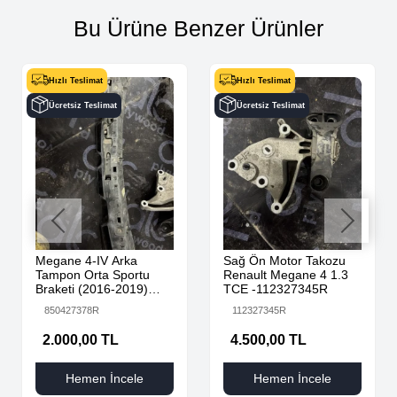
Bu Ürüne Benzer Ürünler
Hızlı Teslimat
Hızlı Teslimat
Ücretsiz Teslimat
Ücretsiz Teslimat
Megane 4-IV Arka
Sağ Ön Motor Takozu
Tampon Orta Sportu
Renault Megane 4 1.3
Braketi (2016-2019)
TCE -112327345R
850427378R -Renault
850427378R
112327345R
Mais
2.000,00 TL
4.500,00 TL
Hemen İncele
Hemen İncele