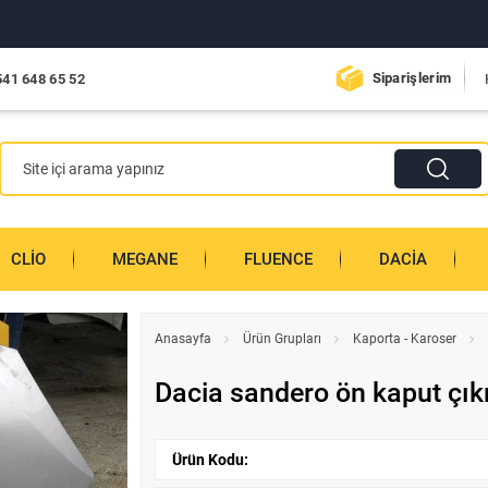
Siparişlerim
541 648 65 52
CLIO
MEGANE
FLUENCE
DACIA
Anasayfa
Ürün Grupları
Kaporta - Karoser
Dacia sandero ön kaput çık
Ürün Kodu: