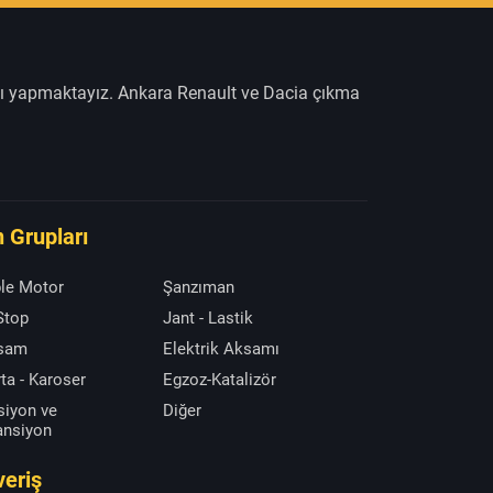
şı yapmaktayız. Ankara Renault ve Dacia çıkma
 Grupları
le Motor
Şanzıman
 Stop
Jant - Lastik
ksam
Elektrik Aksamı
ta - Karoser
Egzoz-Katalizör
siyon ve
Diğer
ansiyon
veriş