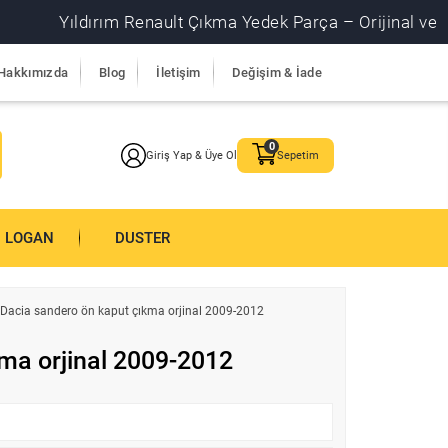
Yıldırım Renault Çıkma Yedek Parça – Orijinal ve garantil
Hakkımızda
Blog
İletişim
Değişim & İade
Giriş Yap & Üye Ol
Sepetim
LOGAN
DUSTER
Dacia sandero ön kaput çıkma orjinal 2009-2012
ma orjinal 2009-2012