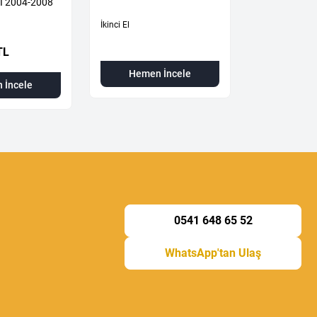
İ 2004-2008
İkinci El
İkinci El
TL
Hemen İncele
Hemen
 İncele
0541 648 65 52
WhatsApp'tan Ulaş