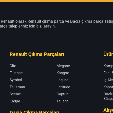
m Renault olarak Renault çıkma parça ve Dacia çıkma parça satı
rça talepleriniz için bizi arayın.
Renault Çıkma Parçaları
Ürün
Clio
Megane
Komp
Fluence
Kangoo
Far -
Symbol
Laguna
İç A
Talisman
Latitude
Kapor
Scenic
Captur
Direk
Süsp
Kadjar
Taliant
Alış
Dacia Çıkma Parçaları