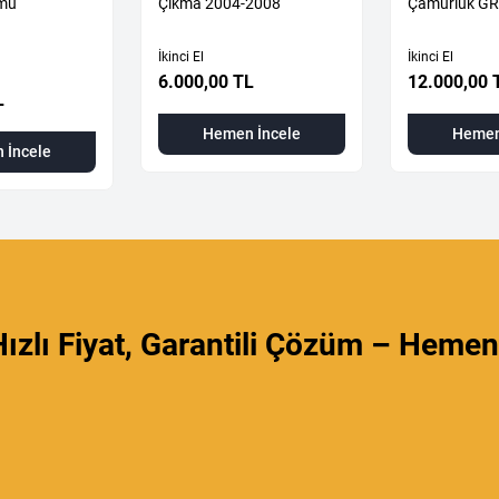
umu
Çıkma 2004-2008
Çamurluk GR
İkinci El
İkinci El
6.000,00 TL
12.000,00 
L
Hemen İncele
Hemen
 İncele
ızlı Fiyat, Garantili Çözüm – Hemen