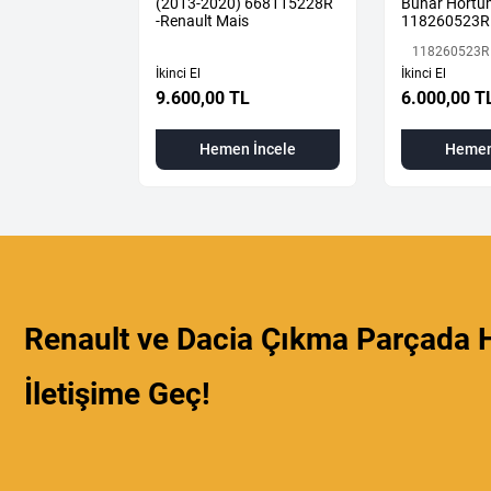
(2013-2020) 668115228R
Buhar Hort
-Renault Mais
118260523R
118260523R
İkinci El
İkinci El
9.600,00 TL
6.000,00 T
 İncele
Hemen İncele
Hemen
Renault ve Dacia Çıkma Parçada H
İletişime Geç!