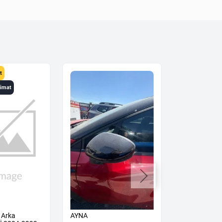
t
limat
 Arka
AYNA
KAPUT