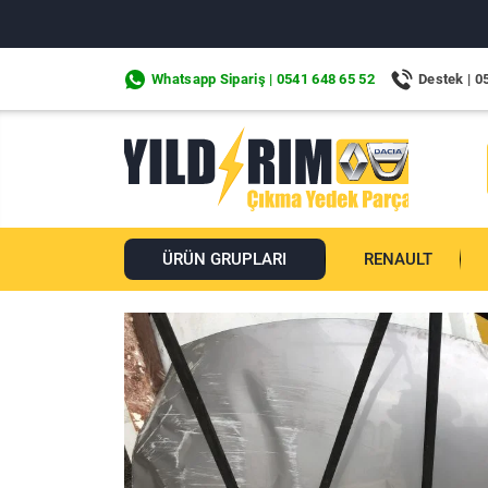
Whatsapp Sipariş | 0541 648 65 52
Destek | 0
ÜRÜN GRUPLARI
RENAULT