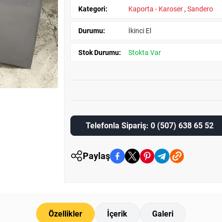
Kategori:
Kaporta - Karoser
,
Sandero
Durumu:
İkinci El
Stok Durumu:
Stokta Var
Telefonla Sipariş: 0 (507) 638 65 52
Paylaş
Özellikler
İçerik
Galeri