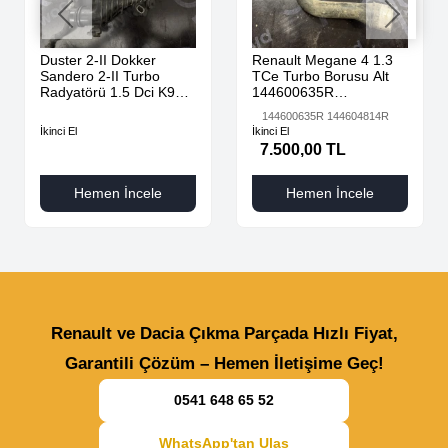
Duster 2-II Dokker
Renault Megane 4 1.3
Sandero 2-II Turbo
TCe Turbo Borusu Alt
Radyatörü 1.5 Dci K9K
144600635R
AdBlue 144616325R -
144604814R
144600635R 144604814R
144967867R-
İkinci El
İkinci El
7.500,00 TL
Hemen İncele
Hemen İncele
Renault ve Dacia Çıkma Parçada Hızlı Fiyat,
Garantili Çözüm – Hemen İletişime Geç!
0541 648 65 52
WhatsApp'tan Ulaş