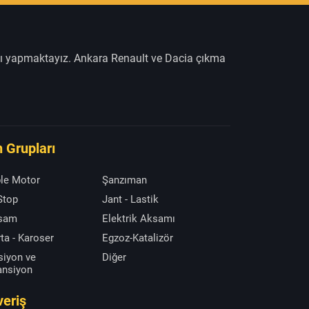
şı yapmaktayız. Ankara Renault ve Dacia çıkma
 Grupları
le Motor
Şanzıman
 Stop
Jant - Lastik
ksam
Elektrik Aksamı
ta - Karoser
Egzoz-Katalizör
siyon ve
Diğer
ansiyon
veriş