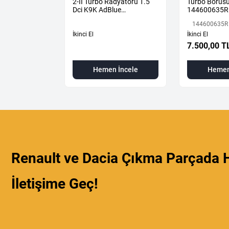
2-II Turbo Radyatörü 1.5
Turbo Borusu
Dci K9K AdBlue
144600635R
144616325R -
144600635R
144967867R-
L
İkinci El
İkinci El
7.500,00 T
 İncele
Hemen İncele
Hemen
Renault ve Dacia Çıkma Parçada H
İletişime Geç!