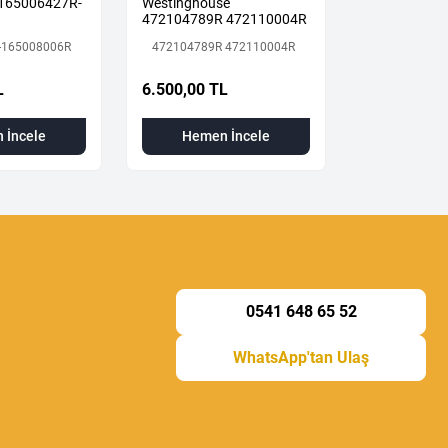
 165006427R-
Westinghouse
MOTORU
472104789R 472110004R
-165008006R
472104789R 472110004R
İkinci El
1.800,00 T
L
6.500,00 TL
Hemen
 İncele
Hemen İncele
0541 648 65 52
WhatsApp'tan Ulaş