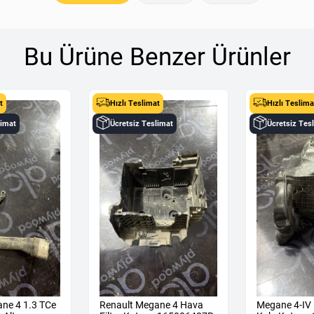
Bu Ürüne Benzer Ürünler
t
Hızlı Teslimat
Hızlı Teslima
limat
Ücretsiz Teslimat
Ücretsiz Tes
ne 4 1.3 TCe
Renault Megane 4 Hava
Megane 4-IV 