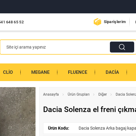
Siparişlerim
541 648 65 52
CLIO
MEGANE
FLUENCE
DACIA
Anasayfa
Ürün Grupları
Diğer
Dacia Solenza
Dacia Solenza el freni çıkma
Ürün Kodu:
Dacia Solenza Arka bagaj kapağ