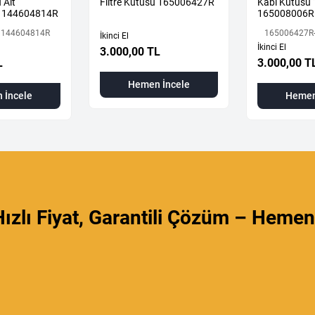
 Alt
Filtre Kutusu 165006427R
Kabı Kutusu
 144604814R
165008006R
 144604814R
165006427R
İkinci El
İkinci El
3.000,00 TL
L
3.000,00 T
Hemen İncele
 İncele
Hemen
ızlı Fiyat, Garantili Çözüm – Hemen