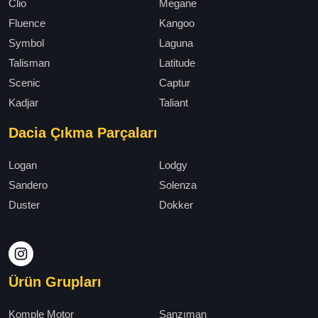
Clio
Megane
Fluence
Kangoo
Symbol
Laguna
Talisman
Latitude
Scenic
Captur
Kadjar
Taliant
Dacia Çıkma Parçaları
Logan
Lodgy
Sandero
Solenza
Duster
Dokker
Ürün Grupları
Komple Motor
Şanzıman