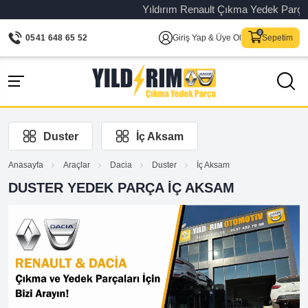
Yıldırım Renault Çıkma Yedek Parça – O
0541 648 65 52
Giriş Yap & Üye Ol
Sepetim
Duster
İç Aksam
Anasayfa
Araçlar
Dacia
Duster
İç Aksam
DUSTER YEDEK PARÇA İÇ AKSAM