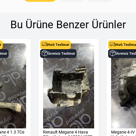
Bu Ürüne Benzer Ürünler
t
Hızlı Teslimat
Hızlı Teslima
limat
Ücretsiz Teslimat
Ücretsiz Tes
ne 4 1.3 TCe
Renault Megane 4 Hava
Megane 4-IV 