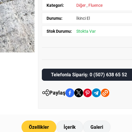
Kategori:
Diğer
,
Fluence
Durumu:
İkinci El
Stok Durumu:
Stokta Var
Telefonla Sipariş: 0 (507) 638 65 52
Paylaş
Özellikler
İçerik
Galeri