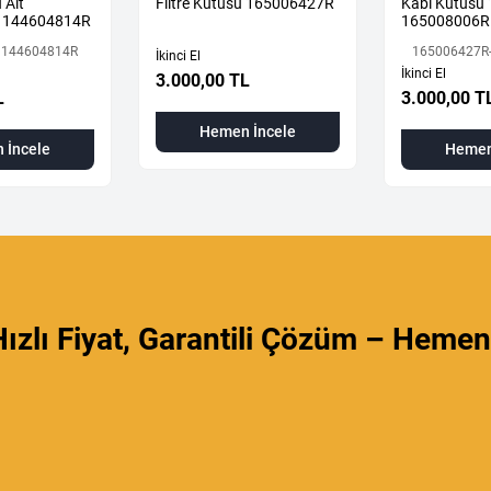
 Alt
Filtre Kutusu 165006427R
Kabı Kutusu
 144604814R
165008006R
 144604814R
165006427R
İkinci El
İkinci El
3.000,00 TL
L
3.000,00 T
Hemen İncele
 İncele
Hemen
ızlı Fiyat, Garantili Çözüm – Hemen