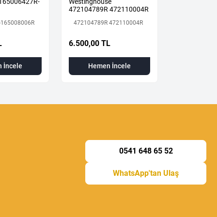
 165006427R-
Westinghouse
MOTORU
472104789R 472110004R
-165008006R
472104789R 472110004R
İkinci El
1.800,00 T
L
6.500,00 TL
Hemen
 İncele
Hemen İncele
0541 648 65 52
WhatsApp'tan Ulaş