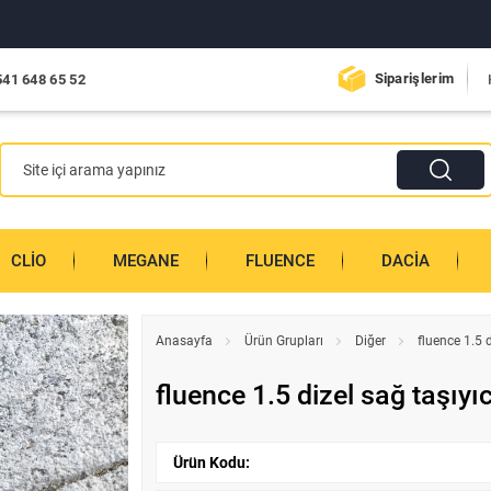
Siparişlerim
541 648 65 52
CLIO
MEGANE
FLUENCE
DACIA
Anasayfa
Ürün Grupları
Diğer
fluence 1.5 d
fluence 1.5 dizel sağ taşıyı
Ürün Kodu: