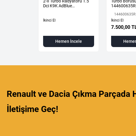
2-II Turbo Radyatörü 1.5
Turbo Borusu
Dci K9K AdBlue
144600635R
144616325R -
144600635R
144967867R-
İkinci El
İkinci El
7.500,00 T
 İncele
Hemen İncele
Hemen
Renault ve Dacia Çıkma Parçada H
İletişime Geç!