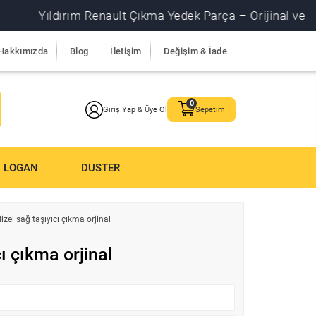
Yıldırım Renault Çıkma Yedek Parça – Orijinal ve garantili
Hakkımızda
Blog
İletişim
Değişim & İade
Giriş Yap & Üye Ol
Sepetim
LOGAN
DUSTER
izel sağ taşıyıcı çıkma orjinal
cı çıkma orjinal