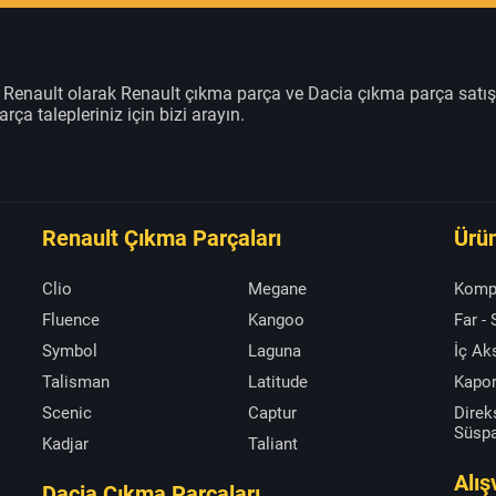
m Renault olarak Renault çıkma parça ve Dacia çıkma parça satı
rça talepleriniz için bizi arayın.
Renault Çıkma Parçaları
Ürün
Clio
Megane
Komp
Fluence
Kangoo
Far -
Symbol
Laguna
İç A
Talisman
Latitude
Kapor
Scenic
Captur
Direk
Süsp
Kadjar
Taliant
Alış
Dacia Çıkma Parçaları