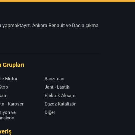
şı yapmaktayız. Ankara Renault ve Dacia çıkma
 Grupları
le Motor
Şanzıman
 Stop
Jant - Lastik
ksam
Elektrik Aksamı
ta - Karoser
Egzoz-Katalizör
siyon ve
Diğer
ansiyon
veriş