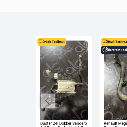
Hızlı Teslimat
Hızlı Teslima
Ücretsiz Tes
tor su bidonu
Duster 2-II Dokker Sandero
Renault Mega